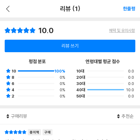
리뷰 (1)
한줄평
10.0
혜택 및 유의사항
리뷰 쓰기
평점 분포
연령대별 평균 점수
10
100%
10대
0.0
8
0%
20대
0.0
6
0%
30대
0.0
4
0%
40대
10.0
2
0%
50대
0.0
구매리뷰
추천순
종이책
구매