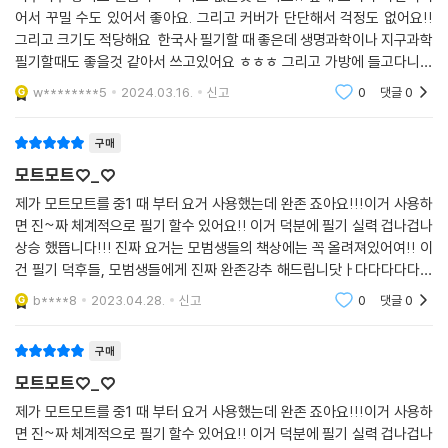
어서 꾸밀 수도 있어서 좋아요. 그리고 커버가 단단해서 걱정도 없어요!!
그리고 크기도 적당해요 한국사 필기할 때 좋은데 생명과학이나 지구과학
필기할때도 좋을것 같아서 쓰고있어요 ㅎㅎㅎ 그리고 가방에 들고다니기
도 편해요!! 장 수도 넉넉한 것 같아요!! 너무너무너무 추천합니당!!
w********5
2024.03.16.
신고
0
댓글
0
구매
모트모트♡_♡
제가 모트모트를 중1 때 부터 요거 사용했는데 완존 죠아요!!!이거 사용하
면 진~짜 체계적으로 필기 할수 있어요!! 이거 덕분에 필기 실력 겁나겁나
상승 했뜹니다!!! 진짜 요거는 모범생들의 책상에는 꼭 올려져있어여!! 이
건 필기 덕후들, 모범생들에게 진짜 완존강추 해드립니닷ㅏ다다다다다다
다다!!! 요거 강춧!!!!!!!!!!!!!!
b****8
2023.04.28.
신고
0
댓글
0
구매
모트모트♡_♡
제가 모트모트를 중1 때 부터 요거 사용했는데 완존 죠아요!!!이거 사용하
면 진~짜 체계적으로 필기 할수 있어요!! 이거 덕분에 필기 실력 겁나겁나