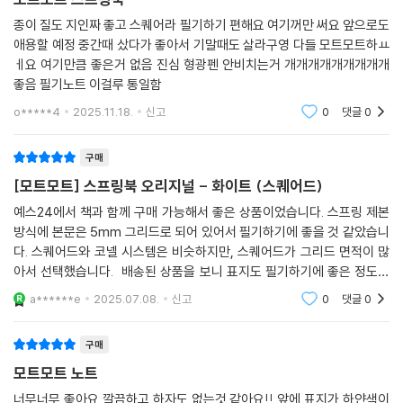
종이 질도 지인짜 좋고 스퀘어라 필기하기 편해요 여기꺼만 써요 앞으로도
애용할 예정 중간때 샀다가 좋아서 기말때도 살라구영 다들 모트모트하ㅛ
ㅔ요 여기만큼 좋은거 없음 진심 형광펜 안비치는거 개개개개개개개개개
좋음 필기노트 이걸루 통일함
o*****4
2025.11.18.
신고
0
댓글
0
구매
[모트모트] 스프링북 오리지널 - 화이트 (스퀘어드)
예스24에서 책과 함께 구매 가능해서 좋은 상품이었습니다. 스프링 제본
방식에 본문은 5mm 그리드로 되어 있어서 필기하기에 좋을 것 같았습니
다. 스퀘어드와 코넬 시스템은 비슷하지만, 스퀘어드가 그리드 면적이 많
아서 선택했습니다. 배송된 상품을 보니 표지도 필기하기에 좋은 정도로
두껍고, 본문 내지도 괜찮은 것 같습니다. 필기했을 때 좋다면 재구매할 생
a******e
2025.07.08.
신고
0
댓글
0
각입니다.
구매
모트모트 노트
너무너무 좋아요 깔끔하고 하자도 없는것 같아요!! 앞에 표지가 하얀색이