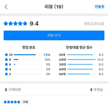
리뷰 (19)
한줄평
9.4
혜택 및 유의사항
리뷰 쓰기
평점 분포
연령대별 평균 점수
10
79%
10대
9.0
8
16%
20대
10.0
6
5%
30대
9.0
4
0%
40대
9.0
2
0%
50대
8.0
구매리뷰
추천순
구매