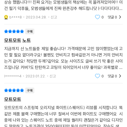
상승 했뜹니다!!! 진짜 요거는 모범생들의 책상에는 꼭 올려져있어여!! 이
건 필기 덕후들, 모범생들에게 진짜 완존강추 해드립니닷ㅏ다다다다다다
다다!!! 요거 강춧!!!!!!!!!!!!!!
b****8
2023.04.28.
신고
0
댓글
0
구매
모트모트 노트
지금까지 산 노트들중 제일 좋습니다! 가격때문에 고민 많이했었는데 고
민 할 필요 없더라구요! 볼펜도 안비치고 컴싸같은거 아니면 거의 안비치
는거 같아요! 적당한 두께?같아요. 모눈 사이즈도 글씨 쓰기 딱 좋은 사이
즈입니당. 커버?도 탄탄하고 코팅이 되어있어서 너무 좋아요! 과목별로 다
살까 생각중입니다 줄보단 모눈이 훨씬 좋으니깐 고민되시면 스퀘어드 사
l*******4
2023.01.22.
신고
0
댓글
0
시는거 추천드릴게
구매
모트모트
모트모트의 스프링북 오리지널 화이트(스퀘어드) 리뷰를 시작합니다. 똑
같은 제품 블랙 구매했는데 너무 잘써서 이번에 화이트도 구매했어요 시
중에 나와 있는 스퀘어드 노트 중에 제일 퀄리티 괜찮은거 같아요 디자인
도 깔끔하고 노트가격이 3500원이지만 돈이 아깝지않아요 장수도 생각