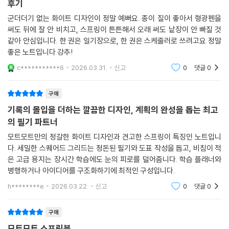
후기
군더더기 없는 화이트 디자인이 정말 예뻐요. 종이 질이 좋아서 형광펜을
써도 뒤에 잘 안 비치고, 스프링이 튼튼해서 오래 써도 낱장이 안 빠질 것
같아 안심입니다. 한 권은 일기장으로, 한 권은 스케줄러로 쓰려고요 정말
좋은 노트입니다 강추!
c***********6
2026.03.31.
신고
0
댓글
0
구매
기록의 몰입을 더하는 깔끔한 디자인, 계획의 완성을 돕는 최고
의 필기 파트너
모트모트만의 정갈한 화이트 디자인과 견고한 스프링이 특징인 노트입니
다. 세밀한 스퀘어드 그리드는 정돈된 필기와 도표 작성을 돕고, 비침이 적
은 고급 용지는 장시간 학습에도 눈의 피로를 덜어줍니다. 학습 플래너와
병행하거나 아이디어를 구조화하기에 최적인 구성입니다.
h********e
2026.03.22.
신고
0
댓글
0
구매
모트모트 스프링북