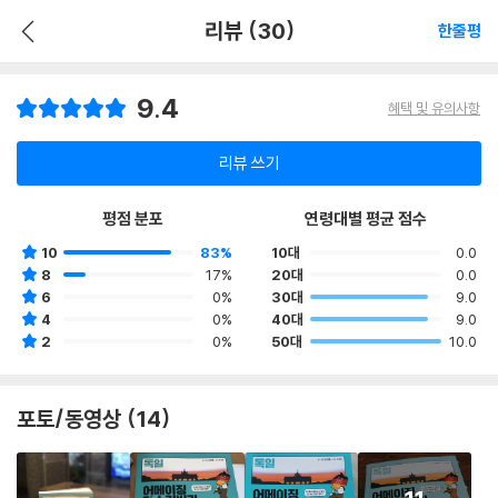
리뷰 (30)
한줄평
9.4
혜택 및 유의사항
리뷰 쓰기
평점 분포
연령대별 평균 점수
10
83%
10대
0.0
8
17%
20대
0.0
6
0%
30대
9.0
4
0%
40대
9.0
2
0%
50대
10.0
포토/동영상 (14)