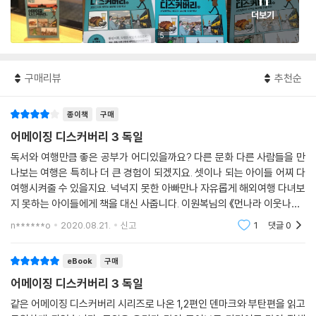
11
더보기
5
구매리뷰
추천순
종이책
구매
어메이징 디스커버리 3 독일
독서와 여행만큼 좋은 공부가 어디있을까요? 다른 문화 다른 사람들을 만
나보는 여행은 특히나 더 큰 경험이 되겠지요. 셋이나 되는 아이들 어찌 다
여행시켜줄 수 있을지요. 넉넉지 못한 아빠만나 자유롭게 해외여행 다녀보
지 못하는 아이들에게 책을 대신 사줍니다. 이원복님의 《먼나라 이웃나라》
를 사줬는데, 최근 몇 편 더 나오고 있어 반가웠고, 《어메이징 디스커버리》
n******o
2020.08.21.
신고
1
댓글
0
시리즈도
eBook
구매
어메이징 디스커버리 3 독일
같은 어메이징 디스커버리 시리즈로 나온 1,2편인 덴마크와 부탄편을 읽고