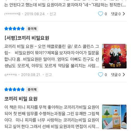
는 안된다고 했는데 비밀 요원이라고 묻자마자 "네~"대답하는 정직한(?)
코끼리~^^몸집이 커다란 코끼리는 완벽하게 몸을 숨길수도 없네요... ㅠ
r******8
2019.08.24.
신고
0
댓글
0
ㅠ 그런데 신기한 건
종이책
[서평]코끼리 비밀요원
코끼리 비밀 요원 - 오언 매클로플린 글/ 로스 콜린스 그
림- 비밀요원이 뭐야??제목을 보자마자 아이가 질문을
합니다.흠...비밀요원은 말이야...엄마도 아빠도 친구도 선
생님도 모르게, 아무도 모르게 악당을 물리치는 사람이
야! 제목부터 아이의 질문이 시작되는 책! 양복을 입은 코
o****n
2019.08.21.
신고
0
댓글
0
끼리보다 피자가 맛있어 보인다고 군침을 삼키는 책!!
덩치가 큰~ 아주~~ 큰 코끼리가 비밀요원
종이책
코끼리 비밀 요원
이 책은 미니 피자를 무척 좋아하는 코끼리가비밀 요원이
되어 첫 번째 임무를 수행하는과정을 그린 유쾌한 그림책
이다. 미니 피자를 너무 사랑하는 코끼리는비밀 요원이
되고 싶어 한다.그래서 선배 비밀 요원과의 면접이 시작되