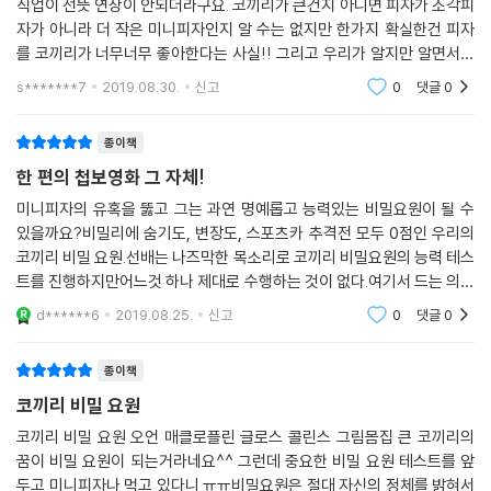
직업이 선뜻 연상이 안되더라구요. 코끼리가 큰건지 아니면 피자가 조각피
자가 아니라 더 작은 미니피자인지 알 수는 없지만 한가지 확실한건 피자
를 코끼리가 너무너무 좋아한다는 사실!! 그리고 우리가 알지만 알면서도
꼭 비밀유지 기밀유지
s*******7
2019.08.30.
신고
0
댓글
0
종이책
한 편의 첩보영화 그 자체!
미니피자의 유혹을 뚫고 그는 과연 명예롭고 능력있는 비밀요원이 될 수
있을까요?비밀리에 숨기도, 변장도, 스포츠카 추격전 모두 0점인 우리의
코끼리 비밀 요원.선배는 나즈막한 목소리로 코끼리 비밀요원의 능력 테스
트를 진행하지만어느것 하나 제대로 수행하는 것이 없다.여기서 드는 의문
하나!!아무말도 없는 코끼리씨는 정말 비밀요원이 되고 싶은건 맞는건지?
d******6
2019.08.25.
신고
0
댓글
0
(비행기에서 떨어
종이책
코끼리 비밀 요원
코끼리 비밀 요원 오언 매클로플린 글로스 콜린스 그림몸집 큰 코끼리의
꿈이 비밀 요원이 되는거라네요^^ 그런데 중요한 비밀 요원 테스트를 앞
두고 미니피자나 먹고 있다니 ㅠㅠ비밀요원은 절대 자신의 정체를 밝혀서