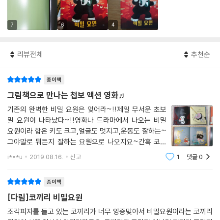
7
6
4
리뷰전체
추천순
종이책
그림책으로 만나는 첩보 액션 영화♬
기존의 완벽한 비밀 요원은 잊어라~!!제일 무서운 초보
밀 요원이 나타났다~!!영화나 드라마에서 나오는 비밀
요원이라 함은 키도 크고,얼굴도 멋지고,운동도 잘하는~
그야말로 뭐든지 잘하는 요원으로 나오지요~간혹 코미
디영화일때야 기존의 비밀 요원이 아닌 재미있는 설정을
i***u
2019.08.16.
신고
1
댓글
0
가진 등장인물들이 나오기도 하는데~코끼리 비밀 요원
의 이야기가 바로 기존의 완벽한 비밀요원이 아닌 반
종이책
[다림]코끼리 비밀요원
조각피자를 들고 있는 코끼리가 너무 앙증맞아서 비밀요원이라는 코끼리