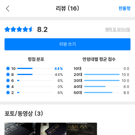
리뷰 (16)
한줄평
8.2
혜택 및 유의사항
리뷰 쓰기
평점 분포
연령대별 평균 점수
10
44%
10대
0.0
8
44%
20대
10.0
6
6%
30대
10.0
4
0%
40대
6.0
2
6%
50대
8.0
포토/동영상 (3)