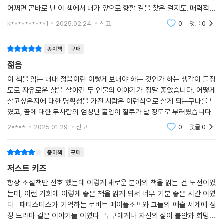
어쩌면 곧바로 난 이 책에서 내가 앞으로 향할 길을 찾은 걸지도. 매력적인
책이라 닳도록 읽고 싶다.
k**********1
2025.02.24.
신고
0
댓글
0
종이책
구매
젊음
이 책을 읽는 내내 젊음이란 이렇게 보내야 하는 것인가 하는 생각이 들정
도로 자유로운 삶을 살아간 두 인물의 이야기가 정말 좋았습니다. 어떻게
살고싶은지에 대한 명확성을 가진 사람은 이런식으로 살게 되는구나를 느
꼈고, 꿈에 대한 두사람의 엄청난 몰입이 질투가 날 정도로 부러웠습니다.
2****i
2025.01.29.
신고
0
댓글
0
종이책
구매
저스트 키즈
항상 소설책만 선호 했는데 이렇게 새로운 분야의 책을 읽는 건 도전이었
는데, 이런 기회에 이렇게 좋은 책을 읽게 되서 너무 기분 좋은 시간 이였
다. 패티스미스가 기억하는 로버트 메이플소프와 그둘의 예술 세계에 성
장 드라마 같은 이야기들 이였다. 누구에게나 자신의 삶이 불안과 희망으