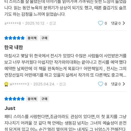
티 스미스를 잘 몰랐는데 이야기를 읽어가며 가까워진 듯한 느낌이 들었습
니다. 읽는 동안 뉴욕의 분위기가 상상이 되기도 했고, 때론 즐겁기도 슬프
기도 하는 감정을 느끼며 읽었습니다.
a******8
2025.10.12.
신고
0
댓글
0
종이책
구매
한국 내한
마침사고 몇달 뒤 한국에서 전시가 있었다 수많은 사람들이 사인받은거를
보고 너무 부러웠다 아쉽지만 작가와의대화는 끝이나고 전시를 예약 했다
예약한 날짜안에 이 책을 완독하는게 목표다!! 어떤책일지 , 전시는 그의
연장선일지 어떤얘기를 하고 있을지 설레서 작가의 또 다른책도 중고책으
로 구매했다 읽을게 많다 이만
w*******3
2025.04.24.
신고
0
댓글
0
종이책
구매
Just
패티 스미스를 사랑한다면,조금이라도 관심이 있다면,이 첫 표지를 그냥
지나치기 어려울 것 같다.책 안에는 생동감 넘치는 그녀의 예술성이 온전
히 담겨져 있고 어느 순간 멀리 떨어져 있는 내게도 그 뉘앙스가 전해진다.