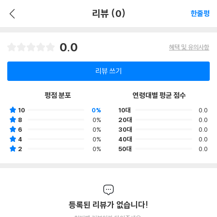
리뷰 (0)
한줄평
0.0
혜택 및 유의사항
리뷰 쓰기
평점 분포
연령대별 평균 점수
10
0%
10대
0.0
8
0%
20대
0.0
6
0%
30대
0.0
4
0%
40대
0.0
2
0%
50대
0.0
등록된 리뷰가 없습니다!