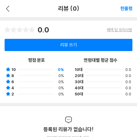
리뷰 (0)
한줄평
0.0
혜택 및 유의사항
리뷰 쓰기
평점 분포
연령대별 평균 점수
10
0%
10대
0.0
8
0%
20대
0.0
6
0%
30대
0.0
4
0%
40대
0.0
2
0%
50대
0.0
등록된 리뷰가 없습니다!