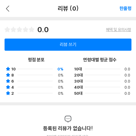
리뷰 (0)
한줄평
0.0
혜택 및 유의사항
리뷰 쓰기
평점 분포
연령대별 평균 점수
10
0%
10대
0.0
8
0%
20대
0.0
6
0%
30대
0.0
4
0%
40대
0.0
2
0%
50대
0.0
등록된 리뷰가 없습니다!