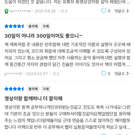
도움이 되었던 것 같습니다. 저는 유튜브 동영상강의랑 같이 배웠는데 훨
씬 이해도 잘되고 체계적으로 배울 수 있어서 좋았습니다. 초보자도 부담
w*******w
2021.04.26.
신고
0
댓글
0
없이 시작 가능한
종이책
구매
30일이 아니라 300일이어도 좋으니~
책 제목처럼 주 내용은 반주법에 대한 기초적인 이론과 설명이 곳곳에 배
치되어 있는데, 코드와 화음에 대해 조금씩 이해할 수 있도록 구성되어 있
어요. 그리고 평소 궁금해 했던 자주 사용하는 음악 용어에 대한 설명과 함
께 중간중간 저자의 경험이 담긴 진솔한 이야기도 있어서 책이 어렵게 느
껴지지 않도록 지루하지 않게끔 만들어 주어서 더 가깝고 친근하게 다가오
p******8
2024.02.07.
신고
0
댓글
0
는 것 같네요. 아
종이책
구매
영상이랑 함께하니 더 잘이해
영상이랑 함께 공부하니개인과외받는것같고 진도도 쑥쑥 나가네요!그런
데 기본이 조금 있으신 분들이 구매하셔야할것같아요헷갈렸던걸 정리해
주는 느낌의 책입니다맘에들어요 근데 연습을 스스로 많이하긴 해야할듯
합니다 이책으로 반주 더 공부해서 빨리 실용음악들멋지게 쳐보고 싶네요
123456789101234567891012345678910