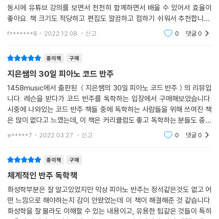
동시에 유튜브 강의를 보면서 천천히 함께하면서 배울 수 있어서 효율이
좋아요. 책 크기도 적당하고 편집도 깔끔하고 접하기 쉬워서 추천합니다.
아직 시작 단계지만 꾸준히 포기하지 않고 배워서 잘 연주해나가고 싶어
f*******8
2022.12.08.
신고
0
댓글
0
요.
종이책
구매
지은쌤의 30일 피아노 코드 반주
1458music에서 출판된 ＜지은쌤의 30일 피아노 코드 반주＞의 리뷰입
니다. 레슨을 받다가 코드 반주를 독학하는 입장에서 구매해보았습니다.
시중에 나와있는 코드 반주 책들 중에 독학하는 사람들을 위해 쓰여진 책
은 많이 없다고 느꼈는데, 이 책은 커리큘럼도 좋고 독학하는 분들도 충분
히 어느 수준까지는 반주를 완성할 수 있게끔 만들어준다고 생각합니다.
e*****7
2022.03.27.
신고
0
댓글
0
동영상 강의도 있어서 정
종이책
구매
체계적인 반주 독학책
화성학부분은 잘 알고있었지만 막상 피아노 반주는 정석같은것도 없고 어
떤 느낌으로 해야하는지 감이 안왔었는데 이 책이 해결해준 것 같습니다.
화성학을 잘 몰라도 이해할 수 있는 내용이고, 유용한 팁같은 것들이 특히