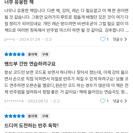
너무 유용한 책
너무나 유용한 책입니다. 다른 책, 강의, 레슨 다 필요없고 이 책 한 권이면
될 것 같습니다. 그동안 요러가지 루트로 힘들게 배웠던 모든 것이 여기 다
잘 정리가 되어있네요. 개인 레슨 받으려면 비싼데 굳이 그럴 필요 없이 이
책으로 여러번 정독해서 반주법 마스터 하면 될 것 같아요. 강추합니다. 2
권도 주문했는데 2권도 기대가 됩니다. 이렇게 좋은 책을 써주셔서 감사합
p***s
2024.01.24.
신고
1
댓글
0
니다.
종이책
구매
밴드부 건반 연습하려구요
항상 코드만 보면 코드표 보면서 하나하나 찾아서 쳤는데, 이제 강의 들으
면서 손으로 직접 익히면서 저절로 반주가 쳐질 수 있게 하려구요! 보통 코
드 연주하면 오른손을 멜로디,왼손만 코드 하는 경우가 많은데 이 책은 전
체 반주법을 알려줘서 정말 좋은 거 같아요! 책에 들어있는 연습곡도 정말
유익하게 배울 수 있게 해주고 차근히 알려줘서 저같은 초보자도 잘 따라
k*******4
2023.08.12.
신고
1
댓글
0
갈 수 있는 거
종이책
구매
드디어 도전하는 반주 독학!