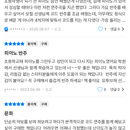
초등학생이 되기 전 피아노 잠깐 배웠던게 다였는데, 집에 피아노가 있어
서 심심할 때마다 이런 저런 연주곡을 치곤 했었다. 그러다 가요 반주를 배
우고 싶어서 보컬 선생님께 코드 반주를 조금 배웠는데, 아무래도 정식으
로 배운 게 아니라 4박자에 맞춰서 코드를 치는 게 다였다. 가끔 들리는 대
로 아르페지오를 치거나...수업을 듣고 싶긴 했으나 늘 다른 일에 밀려서 못
i******3
2020.08.07.
신고
1
댓글
0
듣다가 이번
종이책
구매
피아노 반주
초등학교때 피아노를 그만두고 성인이 되고 다시 치는 피아노였어요 학원
에서 선생님과 함께 학습하고 있는데 너~~무 좋은 책입니다 특히 박자
감, 리듬감 없는 스타터분들에게 아주 도움이 되는 책입니다. 반주에 자신
감이 붙어요!! 꼭 구매해서 즐겁게 반주 하세요! 책 좋아요 유투브에 선생
님께서 잛게 설명해주시고 직접 연주도 해주시는데 도움이 많이 됩니다.
y****r
2023.06.06.
신고
0
댓글
0
이런 책 내주
종이책
구매
문화
단순히 악보를 보며 쳐보려고 하다가 본격적으로 코드 연주를 함께 해보고
싶어 구매한 책입니다. 어려우면 어쩌나 걱정했는데 난이도가 높지 않고