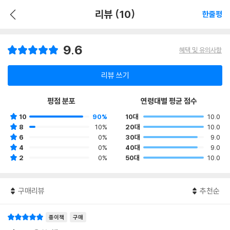
리뷰 (10)
한줄평
9.6
혜택 및 유의사항
리뷰 쓰기
평점 분포
연령대별 평균 점수
10
90%
10대
10.0
8
10%
20대
10.0
6
0%
30대
9.0
4
0%
40대
9.0
2
0%
50대
10.0
구매리뷰
추천순
종이책
구매