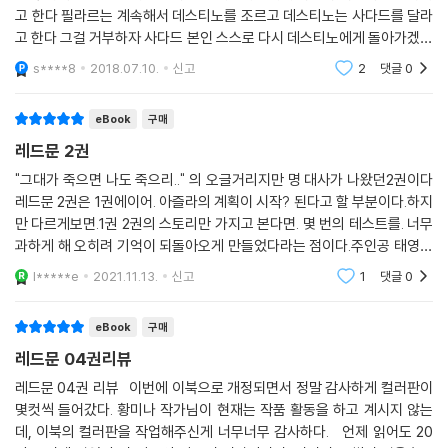
고 한다 필라르는 계속해서 데스티노를 조르고 데스티노는 사다드를 달라
고 한다 그걸 거부하자 사다드 본인 스스로 다시 데스티노에게 돌아가겠다
고 한다 필라르는 충격을 받는다 그 와중에 갑작스레 전함의 공격을 받게
s****8
2018.07.10.
신고
2
댓글
0
되고 우주선에 있
eBook
구매
레드문 2권
"그대가 죽으면 나도 죽으리.." 의 오글거리지만 명 대사가 나왔던2권이다
레드문 2권은 1권에이어. 아즐라의 계획이 시작? 된다고 할 부분이다.하지
만 다르게보면.1권 2권의 스토리만 가지고 본다면. 몇 번의 테스트를. 너무
과하게 해 오히려 기억이 되돌아오게 만들었다라는 점이다.주인공 태영이
지구인의 삶으로 살아가면 아즐라는 원하는데로 자기별의 삶에서 태양같
l*****e
2021.11.13.
신고
1
댓글
0
은 존재로 살아
eBook
구매
레드문 04권리뷰
레드문 04권 리뷰 이번에 이북으로 개정되면서 정말 감사하게 컬러판이
몇컷씩 들어갔다. 황미나 작가님이 현재는 작품 활동을 하고 계시지 않는
데, 이북의 컬러판을 작업해주신게 너무너무 감사하다. 언제 읽어도 20