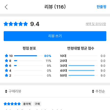
리뷰 (116)
한줄평
9.4
혜택 및 유의사항
리뷰 쓰기
평점 분포
연령대별 평균 점수
10
80%
10대
0.0
8
11%
20대
0.0
6
9%
30대
9.0
4
0%
40대
9.0
2
0%
50대
9.0
구매리뷰
추천순
종이책
구매