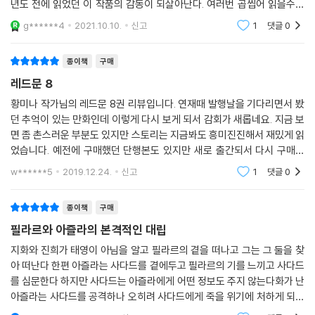
년도 전에 읽었던 이 작품의 감동이 되살아난다. 여러번 곱씹어 읽을수록
인물들의 감정선과 사건들이 어떻게 이런 세계관의 작품을 만들었는지 놀
g******4
2021.10.10.
신고
1
댓글
0
라울 따름
종이책
구매
레드문 8
황미나 작가님의 레드문 8권 리뷰입니다. 연재때 발행날을 기다리면서 봤
던 추억이 있는 만화인데 이렇게 다시 보게 되서 감회가 새롭네요. 지금 보
면 좀 촌스러운 부분도 있지만 스토리는 지금봐도 흥미진진해서 재밌게 읽
었습니다. 예전에 구매했던 단행본도 있지만 새로 출간되서 다시 구매할
수 있어서 좋았고 다른 명작들도 다시 볼 수 있으면 좋겠네요. 잘 봤습니다.
w******5
2019.12.24.
신고
1
댓글
0
종이책
구매
필라르와 아즐라의 본격적인 대립
지화와 진희가 태영이 아님을 알고 필라르의 곁을 떠나고 그는 그 둘을 찾
아 떠난다 한편 아즐라는 사다드를 곁에두고 필라르의 기를 느끼고 사다드
를 심문한다 하지만 사다드는 아즐라에게 어떤 정보도 주지 않는다화가 난
아즐라는 사다드를 공격하나 오히려 사다드에게 죽을 위기에 처하게 되나
사다드는 자신의 능력을 이용해 다시 아즐라를 살려준다왜 그런 행동을 했