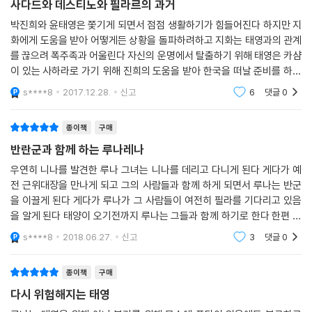
사다드와 데스티노와 필라르의 과거
박진희와 윤태영은 쫓기게 되면서 점점 생활하기가 힘들어진다 하지만 지
화에게 도움을 받아 어떻게든 상황을 돌파하려하고 지화는 태영과의 관계
를 끊으려 폭주족과 어울린다 자신의 운명에서 탈출하기 위해 태영은 카샴
이 있는 사하라로 가기 위해 진희의 도움을 받아 한국을 떠날 준비를 하지
만 경찰에 추적에 위기에 처할때 갑자기 누군가가 나타나 그를 데려간다
s****8
2017.12.28.
신고
6
댓글
0
그는 바로 데스티노
종이책
구매
반란군과 함께 하는 루나레나
우연히 니나를 발견한 루나 그녀는 니나를 데리고 다니게 된다 게다가 예
전 근위대장을 만나게 되고 그의 사람들과 함께 하게 되면서 루나는 반군
을 이끌게 된다 게다가 루나가 그 사람들이 여전히 필라를 기다리고 있음
을 알게 된다 태양이 오기전까지 루나는 그들과 함께 하기로 한다 한편 사
다드는 히말라야에서 필라르의 몸을 지키고 있고 데스티노는 그의 몸을 없
s****8
2018.06.27.
신고
3
댓글
0
애기 위해 왔다가
종이책
구매
다시 위험해지는 태영