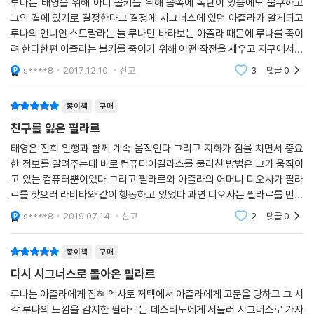
루나는 태영을 위해 아니 볼키를 위해 몸속에 폭탄이 있음에도 불구하고
그의 곁에 있기로 결정한다그 결정에 시그너스에 있던 아즐라가 알게되고
루나의 언니인 스트랄라는 늘 루나만 바라보는 아즐라 때문에 루나를 죽이
려 한다한편 아즐라는 볼키를 죽이기 위해 어떤 작전을 세우고 지구에서는
태영의 주변에서 일어나는 여러 사건들 때문에 그의 친구인 박진희가 의심
s****8
2017.12.10.
신고
3
댓글
0
을 하기 시작한
종이책
구매
친구를 잃은 필라르
태영은 진희 일행과 함께 계속 움직인다 그리고 지화가 점을 치면서 중요
한 정보를 알려주는데 바로 컴퓨터아길라스를 물리친 방법은 그가 움직이
고 있는 컴퓨터뿐이었다 그리고 필라르와 아즐라의 어머니 디오사가 필라
르를 찾으러 라비타와 같이 행동하고 있었다 과연 디오사는 필라르를 만날
수 있을지.... 한편 지화는 마지막을 직감하듯 진희와 함께 바다를 보러 간
s****8
2019.07.14.
신고
2
댓글
0
다 동해와 비슷한
종이책
구매
다시 시그너스로 돌아온 필라르
루나는 아즐라에게 잡혀 엑사토 저택에서 아즐라에게 고문을 당하고 그 시
각 루나의 느낌을 감지한 필라르는 데스티노에게 서둘러 시그너스로 가자