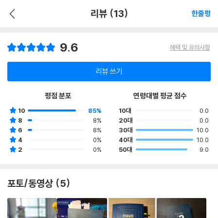
리뷰 (13)
한줄평
9.6
혜택 및 유의사항
리뷰 쓰기
평점 분포
연령대별 평균 점수
10
85%
10대
0.0
8
8%
20대
0.0
6
8%
30대
10.0
4
0%
40대
10.0
2
0%
50대
9.0
포토/동영상 (5)