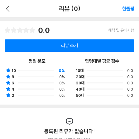
리뷰 (0)
한줄평
0.0
혜택 및 유의사항
리뷰 쓰기
평점 분포
연령대별 평균 점수
10
0%
10대
0.0
8
0%
20대
0.0
6
0%
30대
0.0
4
0%
40대
0.0
2
0%
50대
0.0
등록된 리뷰가 없습니다!