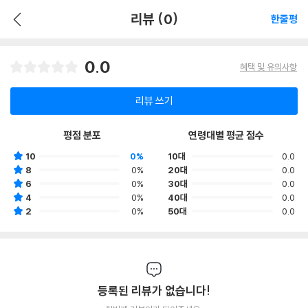
리뷰 (0)
한줄평
0.0
혜택 및 유의사항
리뷰 쓰기
평점 분포
연령대별 평균 점수
10
0%
10대
0.0
8
0%
20대
0.0
6
0%
30대
0.0
4
0%
40대
0.0
2
0%
50대
0.0
등록된 리뷰가 없습니다!