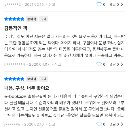
각들이 따뜻해져 답답하고 복잡했던 생각들도 조금은 정리가 되며 읽는 동
y******2
2021.02.19.
신고
0
댓글
0
안 잠시
종이책
구매
감동적인 책
＜아무 것도 아닌 지금은 없다＞는 읽는 것만으로도 용기가 나고, 위로받
는 듯한 경험을 하게 되는 책이다. 페이지 하나, 구절이나 문장 하나, 심지
어 단어 하나마저도 읽는 사람의 마음을 어루만지고, 응원해주는 듯한 내
용으로 가득하다. 지금 살아가는 이 순간 자체가 얼마나 소중하고 귀중한
지, 지금 이 순간을 살아가고 스스로 행동한다는 것이 얼마나 의미 있는 일
h********4
2020.04.07.
신고
0
댓글
0
인지, 그리고 그
종이책
구매
내용. 구성. 너무 좋아요
e-book으로 출퇴근길에 듣다가 내용이 너무 좋아서 구입하게 되었습니
다. 글을 배웁니다. 수준이 아니라 배우가 맞네요...주위에도 읽어보라고 추
천하고 있고......지인 선물용으로 좋을것 같아서 또 구입하였습니다...글배
우님의 다른책들도 읽어보고 싶네요~웃었던 날들을 모으면 행복이 되고
좋아했던 날들을 모으면 사랑이 되고노력했던 날들을 모으면 꿈이된다.
j******w
2020.02.10.
신고
0
댓글
0