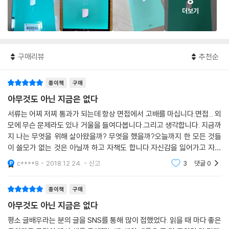
8
더보기
구매리뷰
추천순
종이책
구매
아무것도 아닌 지금은 없다
서류는 어찌 저찌 통과가 되는데 항상 면접에서 고배를 마십니다.면접... 외
모에 무슨 문제라도 있나 거울을 들여다봅니다.그리고 생각합니다. 지금까
지 나는 무엇을 위해 살아왔을까? 무엇을 했을까?오늘까지 한 모든 것들
이 쓸모가 없는 것은 아닐까 하고 자책도 합니다.자신감을 잃어가고 자존
감마저 바닥을 향해 곤두박질 쳐가는 요즈음,헬조선 청춘들이 꼭 읽어야
c****9
2018.12.24.
신고
3
댓글
0
할, 선물받았으면
종이책
구매
아무것도 아닌 지금은 없다
평소 글배우라는 분의 글을 SNS를 통해 많이 접했었다. 읽을 때 마다 좋은