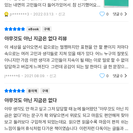
있는 내면의 고민들이 다 들어가있어서..참 신기했어요ㅎ
ㅎ 이 책을 읽다보면,, 나의 가장 친구가,,또는 엄마가,, 가
p*******3
2022.03.13.
신고
0
댓글
0
만히 위로해주고 토닥여주는 것 같아요..덕분에 글배우님
팬이 되었어요!!^^ 다른 책도 사
eBook
구매
아무것도 아닌 지금은 없다 리뷰
이 세상을 살아오면서 겉으로는 멀쩡하지만 표현을 안 할 뿐이지 저마다
속으로는 여러 고민과 생각들로 지쳐 있을 때가 있다. 어느 누구의 잘못도
아니지만 가끔 이런 생각과 고민들이 지속이 될 때는 이로 말로 할 수 없이
답답하고 버겁게 느껴진다. 그런데 공감이 되는 말 한마디. 글 한 문장으로
인해 별 것 아닌 것에서도 훌훌 털어버릴 수 있고 오랫동안 멈춰 있던 발걸
j******6
2021.08.09.
신고
0
댓글
0
음이 한 걸
종이책
구매
아무것도 아닌 지금은 없다
아무 생각도 안 하고 싶고 그저 답답할 때 눈에 들어왔던 "아무것도 아닌 지
금은 없다"라는 문구가 확 와닿으면서 위로도 되고 마음도 편안해져 찾아
보고 둘러보다 구입하게 되었는데요. 읽으면 읽을수록 마음이 편히 쉬는
느낌이 들어 휴식처럼 다가온 책이였습니다. 이런저런 다독이는 글들과 생