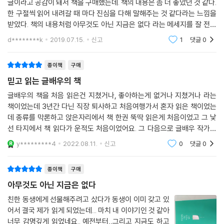
글이라고 공감이 돼서 책을 구매했는데. 책의 내용은 좀 더 좋았던 것 같다.
한 구절씩 읽어 내려갈 때 마다 진심을 다해 말해주는 것 같다라는 느낌을
받았다. 책의 내용처럼 아무것도 아닌 지금은 없다 라는 메세지를 잘 전달
해주는 것 같았다. 현재를 중요하게 살아가는 힘을 주는 것 같았고 앞으로
d********k
2019.07.15.
신고
1
댓글
0
어떻게
종이책
구매
믿고 읽는 글배우의 책
글배우의 책을 처음 읽은건 지쳤거나, 좋아하는게 없거나 지쳤거나 라는
책이었는데 3년간 다닌 직장 퇴사하고 처음여행가서 혼자 읽은 책이었는
데 종류를 막론하고 앉은자리에서 책 한권 뚝딱 읽은게 처음이었고 그 낯
선 타지에서 책 읽다가 운적도 처음이었어요. 그 다음으로 글배우 작가의
책을 두번째로 산게 이책인데 자존감이 바닥까지 떨어진 저에게 책 제목만
y*********4
2022.08.11.
신고
0
댓글
0
으로도 이미 위로를
종이책
구매
아무것도 아닌 지금은 없다
친한 동생에게 선물해주려고 샀다가 동생이 이미 갖고 있
어서 결국 제가 읽게 되었는데... 마치 내 이야기인 것 같아
너무 감명깊게 읽었네요.. 예전부터,,그리고 지금도 하고