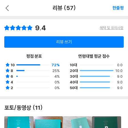
리뷰 (57)
한줄평
9.4
혜택 및 유의사항
리뷰 쓰기
평점 분포
연령대별 평균 점수
10
72%
10대
0.0
8
25%
20대
10.0
6
4%
30대
9.0
4
0%
40대
9.0
2
0%
50대
9.0
포토/동영상 (11)