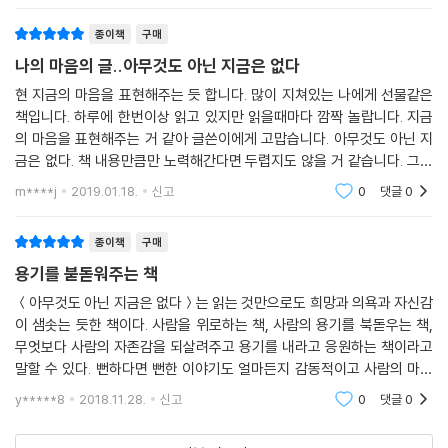
종이책
구매
나의 마음의 글..아무것도 아닌 지금은 없다
현 지금의 마음을 표현해주는 듯 합니다. 많이 지쳐있는 나에게 선물같은
책입니다. 하루에 한번이상 읽고 있지만 읽을때마다 깜짝 놀랍니다. 지금
의 마음을 표현해주는 거 같아 글쓴이에게 고맙습니다. 아무것도 아닌 지
금은 없다. 책 내용만큼만 노력해간다면 두렵지도 않을 거 같습니다. 그렇
게 될려면 많은 단련이 필요하겠지만 노력은 할 거같습니다.나는 내성적인
m****j
2019.01.18.
신고
0
댓글
0
사람이다.혼자 있
종이책
구매
용기를 붇돋워주는 책
＜아무것도 아닌 지금은 없다＞는 읽는 것만으로도 희망과 의욕과 자신감
이 샘솟는 듯한 책이다. 사람을 위로하는 책, 사람의 용기를 북돋우는 책,
무엇보다 사람의 자존감을 되살려주고 용기를 내라고 응원하는 책이라고
말할 수 있다. 뻔하다면 뻔한 이야기도 얼마든지 감동적이고 사람의 마음
을 울릴 수 있으며, 뻔하다면 뻔한 충고와 조언과 응원 메시지도 감동적으
y*****8
2018.11.28.
신고
0
댓글
0
로 만들어낼 수 있