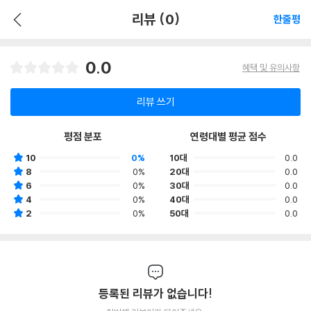
리뷰 (0)
한줄평
0.0
혜택 및 유의사항
리뷰 쓰기
평점 분포
연령대별 평균 점수
10
0%
10대
0.0
8
0%
20대
0.0
6
0%
30대
0.0
4
0%
40대
0.0
2
0%
50대
0.0
등록된 리뷰가 없습니다!