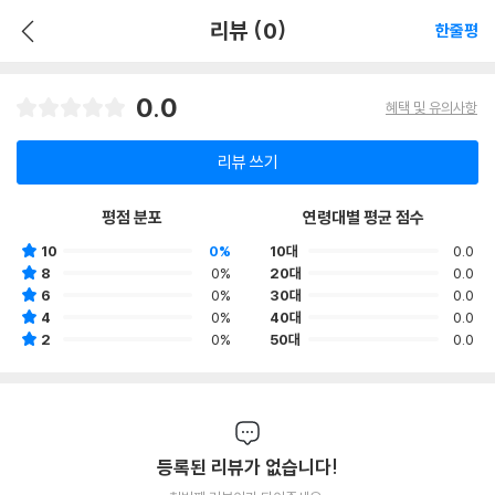
리뷰 (0)
한줄평
0.0
혜택 및 유의사항
리뷰 쓰기
평점 분포
연령대별 평균 점수
10
0%
10대
0.0
8
0%
20대
0.0
6
0%
30대
0.0
4
0%
40대
0.0
2
0%
50대
0.0
등록된 리뷰가 없습니다!