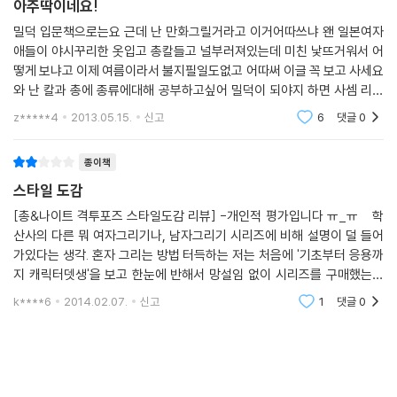
아주딱이네요!
밀덕 입문책으로는요 근데 난 만화그릴거라고 이거어따쓰냐 왠 일본여자
애들이 야시꾸리한 옷입고 총칼들고 널부러져있는데 미친 낯뜨거워서 어
떻게 보냐고 이제 여름이라서 불지필일도없고 어따써 이글 꼭 보고 사세요
와 난 칼과 총에 종류에대해 공부하고싶어 밀덕이 되야지 하면 사셈 리얼
만화그린다고 삿다간 냄비받침용으로도 안씀 냄비로 받치다가 책펴지면
z*****4
2013.05.15.
신고
6
댓글
0
진짜 부끄
종이책
스타일 도감
[총&나이트 격투포즈 스타일도감 리뷰] -개인적 평가입니다 ㅠ_ㅠ 학
산사의 다른 뭐 여자그리기나, 남자그리기 시리즈에 비해 설명이 덜 들어
가있다는 생각. 혼자 그리는 방법 터득하는 저는 처음에 '기초부터 응용까
지 캐릭터뎃생'을 보고 한눈에 반해서 망설임 없이 시리즈를 구매했는데
제가 실수 ㅠㅠ 스타일 도감은 정말 스타일 도감이더라구요 ㅠㅠ 대부분
k****6
2014.02.07.
신고
1
댓글
0
엄청 많