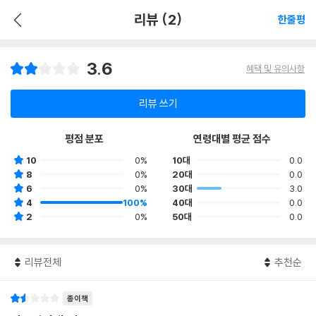
리뷰 (2)
한줄평
3.6
혜택 및 유의사항
리뷰 쓰기
평점 분포
연령대별 평균 점수
10
0%
10대
0.0
8
0%
20대
0.0
6
0%
30대
3.0
4
100%
40대
0.0
2
0%
50대
0.0
리뷰전체
추천순
종이책