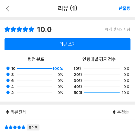
리뷰 (1)
한줄평
10.0
혜택 및 유의사항
리뷰 쓰기
평점 분포
연령대별 평균 점수
10
100%
10대
0.0
8
0%
20대
0.0
6
0%
30대
0.0
4
0%
40대
0.0
2
0%
50대
10.0
리뷰전체
추천순
종이책