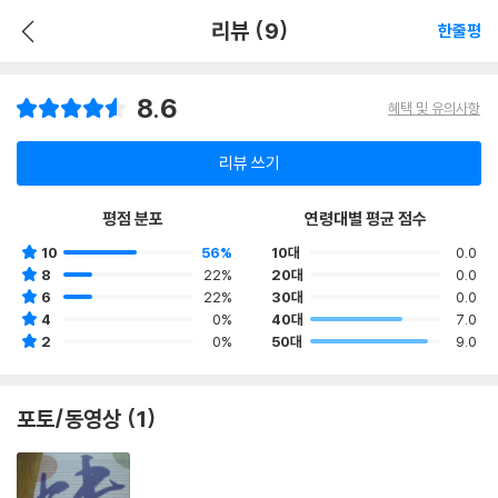
리뷰 (9)
한줄평
8.6
혜택 및 유의사항
리뷰 쓰기
평점 분포
연령대별 평균 점수
10
56%
10대
0.0
8
22%
20대
0.0
6
22%
30대
0.0
4
0%
40대
7.0
2
0%
50대
9.0
포토/동영상 (1)