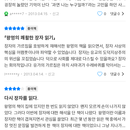
굉장히 놀랐던 기억이 난다. '과연 나는 누구일까?'라는 고민을 하던 사춘
기 시기라서 더욱 공감했던 것 같다. 하지만 학구열로 이어지지 않은 탓에
a*****7
2013.04.15.
신고
0
댓글
0
『장자莊
종이책
「왕멍의 쾌활한 장자 읽기」
장자의 가르침을 호방하게 재해석한 왕멍의 책을 읽으면서, 장자 사상의
핵심을 어렴풋이나마 파악할 수 있었습니다. 장자는 유교의 도덕지상주의
의 위선을 꼬집었습니다. 덕으로 사회를 제대로 다스릴 수 있을까요? 장자
는 회의적입니다. 유가의 가르침은 마치 사마귀가 수레바퀴를 막아서는 것
(螳螂拒轍)처럼 주제넘은 것이라고 지적합니다(p. 169). 법으로서 나라
l******y
2013.04.14.
신고
0
댓글
0
를 다스리고 제도를
종이책
다시 장자를 읽다.
왕멍의 책이 집에 있지만 한 번도 읽지 않았다. 왠지 모르게 손이 나가지 않
았다. 그러다 이번에 장자에 대한 해석을 단 책이 나왔다. 왕멍이란 이름과
장자란 책이 겹쳐지면서 관심을 끌었다. 최근 몇 년 동안 읽은 책 중에서 가
장 멋진 문장을 발견하게 한 책이 장자에 대한 책이었으니 그냥 지나가기