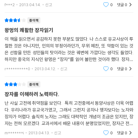
힘들었다. 이 선택이 결코 쉬운 일이 아니었지만 조금은 잊고 있던 장자에
f***2
2013.04.14.
신고
0
댓글
0
대한 열
종이책
왕멍의 쾌활한 장자읽기
이 책을 읽으면서 공감하지 못한 부분도 많았다. 나 스스로 유교사상이 투
철한 것은 아니지만, 인의의 부정이라던가, 무위 예찬, 또 악함이 있는 것
은 선함을 만든 성인들의 탓이라는 것은 궤변에 가깝다는 생각도 들었다.
하지만 중국의 지식인 왕멍은 “장자”를 읽어 볼만한 것이라 했다. 장자는
장자 본인이 직접 썼다고 알려진 내편과 그의 제자들이 그의 가르침을 썼
r**********0
2013.04.12.
신고
0
댓글
0
다는 외
종이책
장자를 이해하려 노력하다.
난 사실 고전에 취약점을 보인다. 특히 고전중에서 동양사상은 더욱 어렵
다. 우리나라가 유교국가였고, 그래서 그런지 공자나 맹자보다는 노자와
장자가 어렵다. 솔직히 노자는 그래도 대략적인 개념이 조금은 있지만, 장
자는 전혀 모르겠다. 교과서에서 배운 내용이 분명있었지만, 장자근 전혀
기억이 없다. 이런 내가 "장자 읽기"에 도전한 것이다. 무참히 깨질지도 모
m*******i
2013.04.13.
신고
0
댓글
0
르다는 부