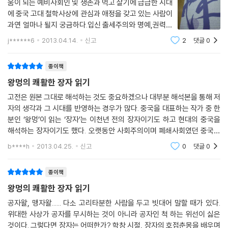
움이 되는 예비사회인 및 생존과 먹고 살기에 급급한 시대
에 중국 고대 철학사상에 관심과 애정을 갖고 있는 사람이
과연 얼마나 될지 궁금하다.입신 출세주의와 명예,권력이
우선이고 존중받는 세태이다 보니 대부분이 무엇이 되고
j******6
2013.04.14.
신고
2
댓글
0
자 하는 문제에만 급급하고 어떻게 살아가야 할 것인가에
대해서는 거의 관심을 두지
종이책
왕멍의 쾌활한 장자 읽기
고전은 원본 그대로 해석하는 것도 중요하겠으나 대부분 해석본을 통해 저
자의 생각과 그 시대를 반영하는 경우가 많다. 중국을 대표하는 작가 중 한
분인 ‘왕멍’이 읽는 ‘장자’는 이천년 전의 장자이기도 하고 현대의 중국을
해석하는 장자이기도 했다. 오랫동안 사회주의이며 폐쇄사회였던 중국은
이제 더 이상 폐쇄사회라는 너울은 어울리지 않는다. 세계를 향해 포효하
b****h
2013.04.25.
신고
0
댓글
0
는 호랑
종이책
왕멍의 쾌활한 장자 읽기
공자왈, 맹자왈...... 다소 고리타분한 사람을 두고 빗대어 말할 때가 있다.
위대한 사상가 공자를 무시하는 것이 아니라 공자인 척 하는 위선이 싫은
것이다. 그렇다면 장자는 어떠한가? 학창 시절, 장자의 호접춘몽을 배우며