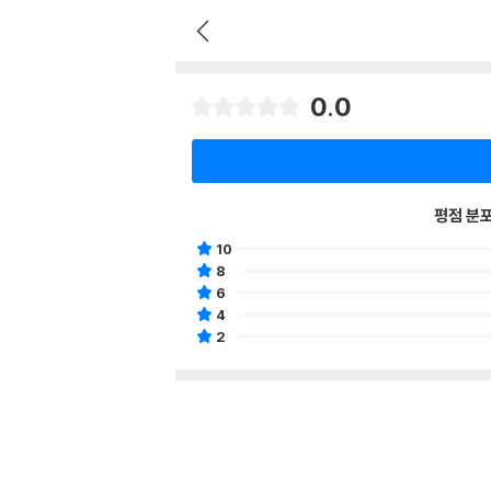
0.0
평점 분
10
8
6
4
2