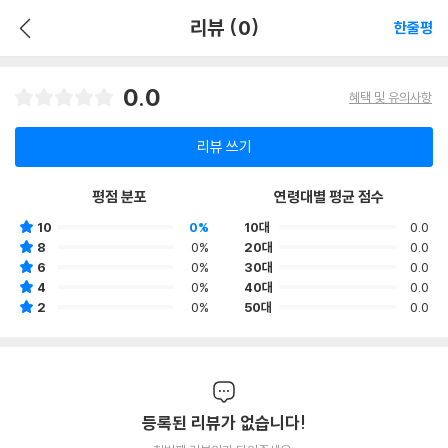
리뷰 (0)
한줄평
0.0
혜택 및 유의사항
리뷰 쓰기
평점 분포
연령대별 평균 점수
10
0%
10대
0.0
8
0%
20대
0.0
6
0%
30대
0.0
4
0%
40대
0.0
2
0%
50대
0.0
등록된 리뷰가 없습니다!