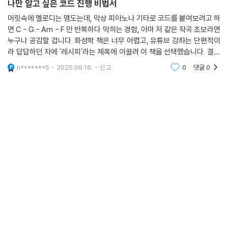
나만 알고 싶은 코드 진행 비법서
머릿속에 멜로디는 맴도는데, 막상 피아노나 기타로 코드를 붙여보려고 하
면 C - G - Am - F 만 반복하다 막히는 경험, 아마 저 같은 작곡 초보라면
누구나 공감할 겁니다. 화성학 책은 너무 어렵고, 유튜브 강좌는 단편적이
라 답답하던 차에 '레시피'라는 제목에 이끌려 이 책을 선택했습니다. 결론
부터 말하자면, 저처럼 이론은 부족하지만 당장 세련된 코드 진행을 만들
n*******5
2025.09.16.
신고
0
댓글
0
어보고 싶은 사