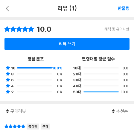
리뷰 (1)
한줄평
10.0
혜택 및 유의사항
리뷰 쓰기
평점 분포
연령대별 평균 점수
10
100%
10대
0.0
8
0%
20대
0.0
6
0%
30대
0.0
4
0%
40대
0.0
2
0%
50대
10.0
구매리뷰
추천순
종이책
구매