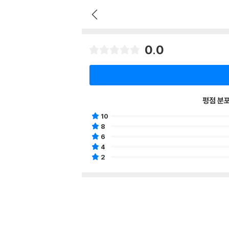
0.0
평점 분
10
8
6
4
2