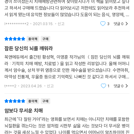
경이 쓰이셨는지 치매예방관련하여 찾아보시다가 이 책을 읽어보고 싶다
고 하셔서 구매해 드렸습니다.다 읽어보시곤 저한테도 읽어보라 추천하셔
서 읽게 됐는데 유익한 정보들이 많았습니다.도움이 되는 음식, 영양제, 치
매를 예방하는 습관등 .. 저희 부모님 건강 챙기는것과 함께 도움이되는 지
l**********2
2021.03.15.
신고
3
댓글
0
식을 얻게 되었습니
종이책
구매
잠든 당신의 뇌를 깨워라
북앤에듀에서 출간된 황성혁, 이영훈 작가님의 ＜잠든 당신의 뇌를 깨워
라 : 기적의 치매 예방, 치료법＞을 읽고 작성한 리뷰입니다. 올해 어머니
께서 암수술, 상처 부위 염증으로 인한 재수술을 받으셨습니다. 수면마취,
마약성 진통제, 우울증 등으로 기억력도 나빠진 것 같다고 하셔서 구매했
습니다. 어머니께서 도움이 되셨다고 하셨습니다.. 나이 든 부모님이 계시
t****2
2023.04.26.
신고
1
댓글
0
는 분들께 추천드
종이책
구매
암보다 무서운 치매
최근에 "다 잘된 거야"라는 영화를 보면서 치매는 아니지만 치매를 포함한
뇌질환을 겪는다는 것은 암처럼 시한부 삶을 사는 것보다 더 무서운 병이
라는 것을 새삼 느낄 수 있었다. 나이를 먹으면서 어머님이 알츠하이머 진