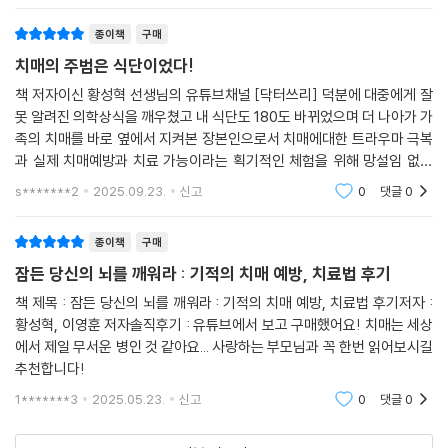
어 다행이라는 생각이 들었어요.몸의 어떤 이상
종이책
구매
치매의 주범은 식단이었다!
책 저자이신 황성혁 선생님의 유튜브채널 [닥터쓰리] 덕분에 대중에게 잘
못 알려진 의학상식을 깨우쳤고 내 식단도 180도 바뀌었으며 더 나아가 가
족의 치매를 바로 옆에서 지켜본 장본인으로서 치매에대한 트라우마 극복
과 실제 치매예방과 치료 가능이라는 획기적인 체험을 위해 망설임 없이
이 책을 구매했음
s*******2
2025.09.23.
신고
0
댓글
0
종이책
구매
잠든 당신의 뇌를 깨워라 : 기적의 치매 예방, 치료법 후기
책 제목 : 잠든 당신의 뇌를 깨워라 : 기적의 치매 예방, 치료법 후기저자 :
황성혁, 이영훈 저자솔직후기 : 유튜브에서 보고 구매했어요! 치매는 세상
에서 제일 무서운 병인 것 같아요... 사랑하는 부모님과 꼭 한번 읽어보시길
추천합니다!
1*******3
2025.05.23.
신고
0
댓글
0