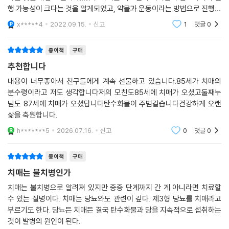
행 가능성이 크다는 것을 알게되었고, 약물과 운동이라는 방법으로 진행을
더듸게하려고 노력하고 있지만, 언젠가는 그 진행이 빨라질 것이라는 것을
x*****4
2022.09.15.
신고
1
댓글
0
알기에 너무
종이책
구매
추천합니다
내용이 너무좋아서 친구들에게 계속 선물하고 있습니다.85세가 치매의
분수령이라고 저도 생각합니다저의 모친도85세에 치매가 오셨고둘째누
님도 87세에 치매가 오셨답니다탄수화물이 주범같습니다건강하게 오랜
삶을 축원합니다.
h*******5
2026.07.16.
신고
0
댓글
0
종이책
구매
치매는 불치병인가
치매는 불치병으로 알려져 있지만 중증 단계까지 간 게 아니라면 치료할
수 있는 질병이다. 치매는 당뇨와도 관련이 깊다. 제3형 당뇨를 치매라고
부르기도 한다. 당뇨든 치매든 결국 탄수화물과 당을 지속적으로 섭취하는
것이 발병의 원인이 된다.