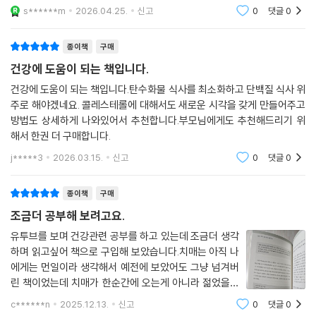
s******m
2026.04.25.
신고
0
댓글
0
종이책
구매
건강에 도움이 되는 책입니다.
건강에 도움이 되는 책입니다.탄수화물 식사를 최소화하고 단백질 식사 위
주로 해야겠네요. 콜레스테롤에 대해서도 새로운 시각을 갖게 만들어주고
방법도 상세하게 나와있어서 추천합니다.부모님에게도 추천해드리기 위
해서 한권 더 구매합니다.
j*****3
2026.03.15.
신고
0
댓글
0
종이책
구매
조금더 공부해 보려고요.
유투브를 보며 건강관련 공부를 하고 있는데 조금더 생각
하며 읽고싶어 책으로 구입해 보았습니다.치매는 아직 나
에게는 먼일이라 생각해서 예전에 보았어도 그냥 넘겨버
린 책이었는데 치매가 한순간에 오는게 아니라 젊었을때
어떻게 사느냐에 따라 그 치매의 곁으로 가게되느냐 마느
c******n
2025.12.13.
신고
0
댓글
0
냐가 결정된다는걸 알게 되었습니다.지금이라도 알게 되