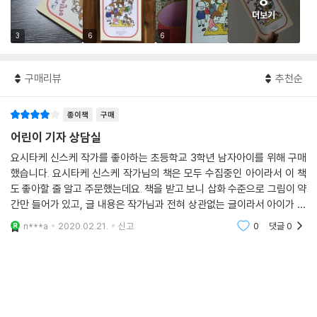
8
더보기
3
6
6
구매리뷰
추천순
종이책
구매
어린이 기자 상담실
요시타케 신스케 작가를 좋아하는 초등학교 3학년 남자아이를 위해 구매
했습니다. 요시타케 신스케 작가님의 책은 모두 수집중인 아이라서 이 책
도 좋아할 줄 알고 주문했는데요. 책을 받고 보니 삽화 수준으로 그림이 약
간만 들어가 있고, 글 내용은 작가님과 전혀 상관없는 글이라서 아이가 몹
시 실망하더라고요. 좋은 내용의 글이었지만 요시타케 신스케 작가의 기발
n***a
2020.02.21.
신고
0
댓글
0
하고 엉뚱한 창의