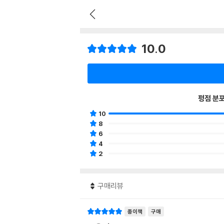
10.0
평점 분
10
8
6
4
2
구매리뷰
종이책
구매