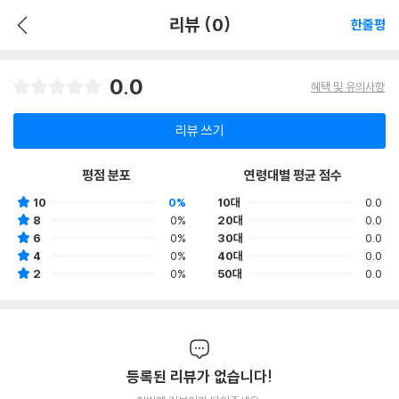
리뷰 (0)
한줄평
0.0
혜택 및 유의사항
리뷰 쓰기
평점 분포
연령대별 평균 점수
10
0%
10대
0.0
8
0%
20대
0.0
6
0%
30대
0.0
4
0%
40대
0.0
2
0%
50대
0.0
등록된 리뷰가 없습니다!