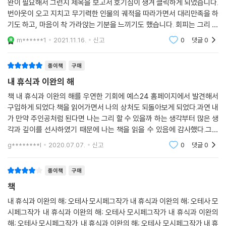
완이 필요해서 그런지 제목을 보고서 호기심이 생겨 클릭하게 되었습니다.
번아웃이 오고 지치고 무기력한 인물의 궤적을 따라가면서 대리만족을 하
기도 하고, 마음이 착 가라앉는 기분을 느끼기도 했습니다. 회피는 그리 추
천되는 덕목이 아니지만 완전히 버튼을 오프하듯이 맘먹고 동굴에 들어가
m******1
2021.11.16.
신고
0
댓글
0
는 경험이 부럽기
종이책
구매
내 휴식과 이완의 해
책 내 휴식과 이완의 해를 우연한 기회에 예스24 홈페이지에서 발견해서
구입하게 되었다.책을 읽어가면서 나의 상처도 되돌아보게 되었다.과연 내
가 만약 주인공처럼 된다면 나는 그리 할 수 있을까 하는 생각부터 많은 생
각과 깊이를 선사하였기 때문에 나는 책을 읽을 수 있음에 감사했다.그리
고 책의 내용이 어렵지 않게 되어 있기 때문에 단숨에 책 한권을 읽을 수 있
g********l
2020.07.07.
신고
0
댓글
0
었다.그녀의 또
종이책
구매
책
내 휴식과 이완의 해; 오테사 모시페그작가 내 휴식과 이완의 해; 오테사 모
시페그작가 내 휴식과 이완의 해; 오테사 모시페그작가 내 휴식과 이완의
해; 오테사 모시페그작가 내 휴식과 이완의 해; 오테사 모시페그작가 내 휴