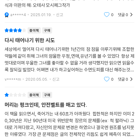
식과 이완의 해; 오테사 모시페그작가
a*****4
2025.01.19.
신고
0
댓글
0
종이책
구매
다시 태어나기 위한 시도
세상에서 멀어져 다시 태어나기위한 1년간의 잠.잠을 이루기위해 조합한
약들에 같이 취해 그녀의 암울한 우정,연애,유년기를 볼 수 있었다. 항상 제
멋대로이며 우울한 그녀를 좋아할 수 없을 거라 생각했지만 읽으면 읽을수
록 잘되길 빌었다. 어쩌면 내가 하고싶어하는 수면도피를 대신 해주는것같
아 쾌감이 느껴지기도했다. 1년 후 새로 태어나 달라진 시각을 가진 그녀가
v*****m
2020.05.05.
신고
0
댓글
0
어떤 삶을 살
종이책
구매
머리는 펑크인데, 안전벨트를 매고 있다.
이 책을 읽으면서, 죽어가는 내 60초가 아까웠다. 힙한척은 하지만 이미 2
0,30년은 지난 90년대 미국 위반문학 장르의 문체를(ex: 척 팔라닉) 그
대로 가져다왔고, 자신만의 문체로 변경은 하였으나 결국엔 원조를 넘지못
한 아류였다. 가장 큰 문제점은 글의 전체적인 리듬도 쉽게 예측이 되었는