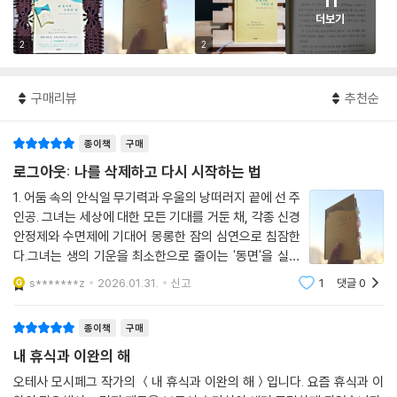
11
더보기
2
2
구매리뷰
추천순
종이책
구매
로그아웃: 나를 삭제하고 다시 시작하는 법
1. 어둠 속의 안식일 무기력과 우울의 낭떠러지 끝에 선 주
인공. 그녀는 세상에 대한 모든 기대를 거둔 채, 각종 신경
안정제와 수면제에 기대어 몽롱한 잠의 심연으로 침잠한
다.그녀는 생의 기운을 최소한으로 줄이는 '동면'을 실행
한다. 그녀는 이 기나긴 잠의 터널을 통과하는 순간, 과거
s*******z
2026.01.31.
신고
1
댓글
0
의 잔해로부터 완전히 해방될 것이라 믿는다. 잠의 끝에서
죽음과 같은 고요를 갈망하면서도, 한
종이책
구매
내 휴식과 이완의 해
오테사 모시페그 작가의 ＜내 휴식과 이완의 해＞입니다. 요즘 휴식과 이