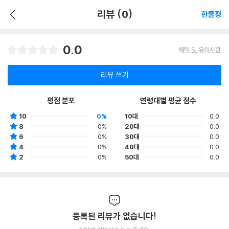
리뷰 (0)
한줄평
0.0
혜택 및 유의사항
리뷰 쓰기
평점 분포
연령대별 평균 점수
10
0%
10대
0.0
8
0%
20대
0.0
6
0%
30대
0.0
4
0%
40대
0.0
2
0%
50대
0.0
등록된 리뷰가 없습니다!