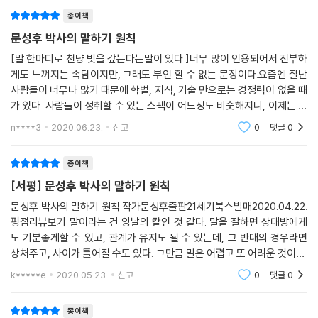
종이책
문성후 박사의 말하기 원칙
[말 한마디로 천냥 빚을 갚는다는말이 있다.]너무 많이 인용되어서 진부하
게도 느껴지는 속담이지만, 그래도 부인 할 수 없는 문장이다.요즘엔 잘난
사람들이 너무나 많기 때문에 학벌, 지식, 기술 만으로는 경쟁력이 없을 때
가 있다. 사람들이 성취할 수 있는 스펙이 어느정도 비슷해지니, 이제는 사
람 자체의 인성, 스토리, 경험면을 중점으로 보는 회사들도 많아졌고, 기술
n****3
2020.06.23.
신고
0
댓글
0
이 발달하면
종이책
[서평] 문성후 박사의 말하기 원칙
문성후 박사의 말하기 원칙 작가문성후출판21세기북스발매2020.04.22.
평점리뷰보기 말이라는 건 양날의 칼인 것 같다. 말을 잘하면 상대방에게
도 기분좋게할 수 있고, 관계가 유지도 될 수 있는데, 그 반대의 경우라면
상처주고, 사이가 틀어질 수도 있다. 그만큼 말은 어렵고 또 어려운 것이다.
그렇기에 말하는 방법을 배우려고하고, 화술관련해서 책들
k*****e
2020.05.23.
신고
0
댓글
0
종이책