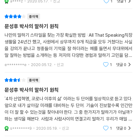
a****z
2020.05.17.
신고
1
댓글
1
답의 조언을 구하고자 이 책을 읽게 되었다. 글을 쓰신 문
성후 작가님은 말하기 강연과 컨설팅을
종이책
문성후 박사의 말하기 원칙
나만의 말하기 스타일을 찾는 가장 확실한 방법 : All That Speaking직장
생활을 24년간 했고, 사원에서 상무까지 9개 직급을 모두 거쳤다는 사실
을 강의가 끝나고 청중들이 기억을 잘 하더라는 예를 들면서 무대위에서
말 잘하는 방법을 소개하는 등 저자의 다양한 경험과 말하기 고민을 담고
있는 책 문성후 박사의 말하기 원칙. All That Speaking(말하기의 모든
e********e
2020.05.12.
신고
1
댓글
0
것)라는 영문 타이틀에
종이책
문성후 박사의 말하기 원칙
'4차 산업혁명, 코로나 이후의 삶' 이라는 두 단어를 일상적으로 듣고 있다.
앞으로 내가 살아갈 미래를 대비하는 두 단어. 기술이 진보할수록 인간만
이 더 잘 할 수 있는것을 찾아내야 한다. 그 중 한가지가 말하기가 아닐까?
하는 생각을 해본다. 사람과 사람사이의 연결고리 말하기. 우리가 매일 말
로 커뮤니케이션을 주고 받지만 말을 잘 하기란 쉽지 않다. 효과적인 말하
s********9
2020.05.19.
신고
1
댓글
0
기엔 분명히