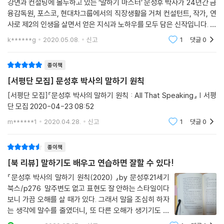
강연과 컨설팅에 몰두하고 있는 ‘말하기 마스터’ 문성후 박사가 24년간 금
융감독원, 포스코, 현대차그룹에서의 직장생활을 거쳐 컨설턴트, 작가, 연
사로 제2의 인생을 살면서 얻은 지식과 노하우를 모두 담은 신작입니다. 저
자는 말을 잘하려면 우선 가장 먼저 '기본 원칙'이 중요하다고 지적합니다.
k******g
2020.05.08.
신고
1
댓글
0
즉 말뜻을
종이책
[서평단 모집] 문성후 박사의 말하기 원칙
[서평단 모집]『문성후 박사의 말하기 원칙 : All That Speaking』 | 서평
단 모집 2020-04-23 08:52
m******1
2020.04.28.
신고
1
댓글
0
종이책
[북 리뷰] 말하기도 배우고 연습하면 잘할 수 있다!
『문성후 박사의 말하기 원칙(2020) 』by 문성후21세기
북스/p276 말주변도 없고 표현도 잘 안하는 스타일이다
보니 가끔 오해를 살 때가 있다. 그래서 말을 조심히 하자
는 생각에 말수를 줄였더니, 또 다른 오해가 생기기도 한
다. 말! 해도 문제, 안해도 문제라면 어떻게 해야 할까? 그