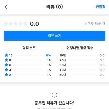
리뷰 (0)
한줄평
0.0
혜택 및 유의사항
리뷰 쓰기
평점 분포
연령대별 평균 점수
10
0%
10대
0.0
8
0%
20대
0.0
6
0%
30대
0.0
4
0%
40대
0.0
2
0%
50대
0.0
등록된 리뷰가 없습니다!