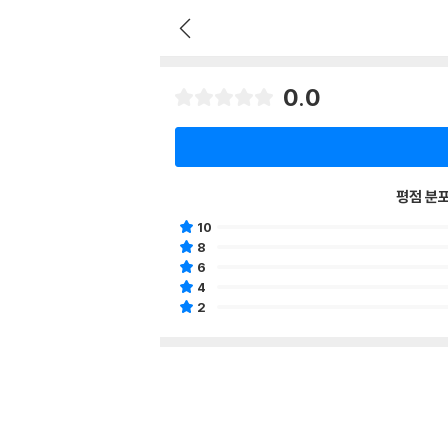
0.0
평점 분
10
8
6
4
2