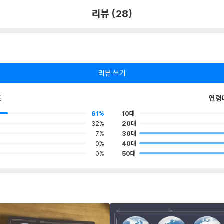
리뷰 (28)
리뷰 쓰기
포
연령
61%
10대
32%
20대
7%
30대
0%
40대
0%
50대