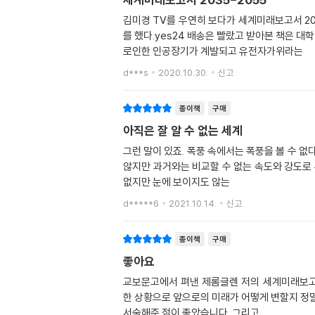
김미경 TV를 우연히 보다가 세계미래보고서 20
를 했다.yes24 배송은 빨랐고 받아본 책은 
로인한 인공장기가 계발되고 유전자가위라는
d***s
2020.10.30.
신고
종이책
구매
아직은 잘 알 수 없는 세계
그런 말이 있죠. 폭풍 속에서는 폭풍을 볼 수 없
않지만 과거와는 비교할 수 없는 속도와 강도로
없지만 눈에 보이지도 않는
d*****6
2021.10.14.
신고
종이책
구매
좋아요
교보문고에서 펴낸 제롬글렌 저의 세계미래보고서
한 상황으로 앞으로의 미래가 어떻게 변할지 정말 
서술해준 점이 좋았습니다. 그리고