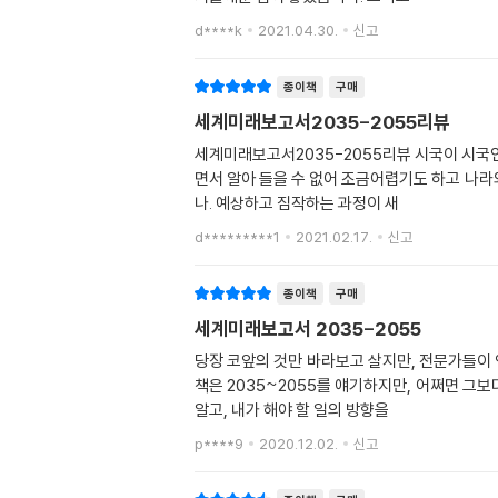
d****k
2021.04.30.
신고
종이책
구매
세계미래보고서2035-2055리뷰
세계미래보고서2035-2055리뷰 시국이 시국인지라 까딱하면 휩쓸려 떠내려 갈 것 같은 기분에 원래 잘 읽지 않는 카테고리의 책이지만 뒤쳐지고 싶지 않아 구매했어요. 읽으
면서 알아 들을 수 없어 조금어렵기도 하고 나라
나. 예상하고 짐작하는 과정이 새
d*********1
2021.02.17.
신고
종이책
구매
세계미래보고서 2035-2055
당장 코앞의 것만 바라보고 살지만, 전문가들이 
책은 2035~2055를 얘기하지만, 어쩌면 그
알고, 내가 해야 할 일의 방향을
p****9
2020.12.02.
신고