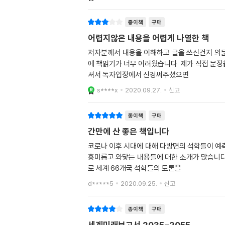
종이책
구매
어렵지않은 내용을 어렵게 나열한 책
저자분께서 내용을 이해하고 글을 쓰신건지 의
에 책읽기가 너무 어려웠습니다. 제가 직접 문
셔서 독자입장에서 신경써주셨으면
s****x
2020.09.27.
신고
종이책
구매
간만에 산 좋은 책입니다
코로나 이후 시대에 대해 다방면의 석학들이 예
흥미롭고 와닿는 내용들에 대한 소개가 많습니다.
로 세계 66개국 석학들의 토론을
d*****5
2020.09.25.
신고
종이책
구매
세계미래보고서 2035-2055