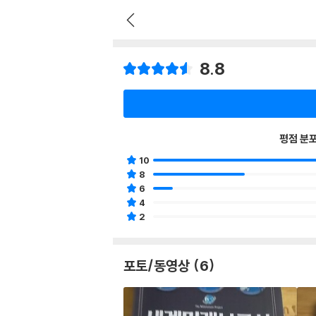
8.8
평점 분
10
8
6
4
2
포토/동영상 (6)