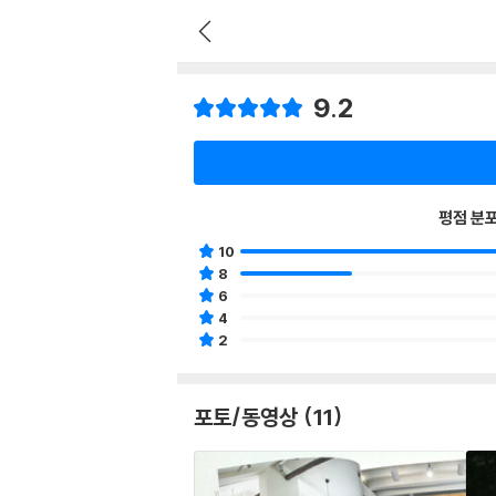
9.2
평점 분
10
8
6
4
2
포토/동영상 (11)