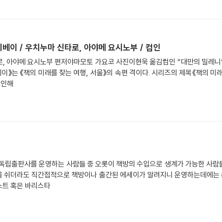
이베이 / 우치누마 신타로, 아야메 요시노부 / 컴인
로, 아야메 요시노부 편저야마모토 가요코 사진이현욱 옮김컴인 “대만의 밀레니
베이》는 《책의 미래를 찾는 여행, 서울》의 속편 격이다. 시리즈의 제목《책의 미
 인해
 독립출판사를 운영하는 사람들 중 오롯이 책방의 수입으로 생계가 가능한 사람들
을 쉬더라도 직간접적으로 책방이나 출간된 에세이가 알려지니 운영하는데에는 
스트 혹은 바리스타