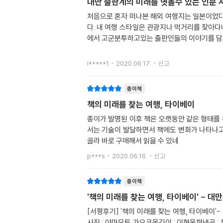
대만 출판계의 미래를 엿볼수 있는 인문 
처음으로 혼자 떠나본 해외 여행지는 일본이었다.
다. 내 여행 스타일은 관광지나 먹거리를 찾아다
에서 고군분투하고있는 출판인들의 이야기를 담고
l*****1
2020.06.17.
신고
종이책
책의 미래를 찾는 여행, 타이베이
종이가 발명된 이후 책은 오랫동안 같은 형태를 
서는 기술이 발달하면서 책에도 변화가 나타나고
골라 바로 구매해서 읽을 수 있네
p***s
2020.06.16.
신고
종이책
'책의 미래를 찾는 여행, 타이베이' - 
[서평후기] '책의 미래를 찾는 여행, 타이베이
사진 : 야마모토 가요코옮긴이 : 이현욱펴낸곳 : 