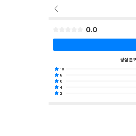
0.0
평점 분
10
8
6
4
2