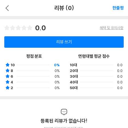
리뷰 (0)
한줄평
0.0
혜택 및 유의사항
리뷰 쓰기
평점 분포
연령대별 평균 점수
10
0%
10대
0.0
8
0%
20대
0.0
6
0%
30대
0.0
4
0%
40대
0.0
2
0%
50대
0.0
등록된 리뷰가 없습니다!