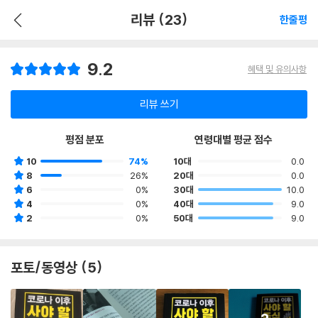
리뷰 (23)
한줄평
9.2
혜택 및 유의사항
리뷰 쓰기
평점 분포
연령대별 평균 점수
10
74%
10대
0.0
8
26%
20대
0.0
6
0%
30대
10.0
4
0%
40대
9.0
2
0%
50대
9.0
포토/동영상 (5)