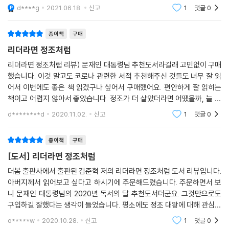
로 정조의 업적과 눈부신 리더쉽에 초점이 맞춰저 있어서 읽으면서 계속
d****g
2021.06.18.
신고
1
댓글
0
감탄만 했던 기
종이책
구매
리더라면 정조처럼
리더라면 정조처럼 리뷰) 문재인 대통령님 추천도서라길래 고민없이 구매
했습니다. 이것 말고도 코로나 관련한 서적 추천해주신 것들도 너무 잘 읽
어서 이번에도 좋은 책 읽겠구나 싶어서 구매했어요. 편안하게 잘 읽히는
책이고 어렵지 않아서 좋았습니다. 정조가 더 살았더라면 어땠을까, 늘 가
정하게 만드는 현명한 왕이라고 생각해요. 그래서 그의 리더십은 어떨까
d********d
2020.11.02.
신고
1
댓글
0
고민하고 배울 수
종이책
구매
[도서] 리더라면 정조처럼
더봄 출판사에서 출판된 김준혁 저의 리더라면 정조처럼 도서 리뷰입니다.
아버지께서 읽어보고 싶다고 하시기에 주문해드렸습니다. 주문하면서 보
니 문재인 대통령님의 2020년 독서의 달 추천도서더군요. 그것만으로도
구입하길 잘했다는 생각이 들었습니다. 평소에도 정조 대왕에 대해 관심이
많았는데 해당 도서를 통해 더 자세히 알게 되어 좋았습니다.
o*****w
2020.10.28.
신고
1
댓글
0