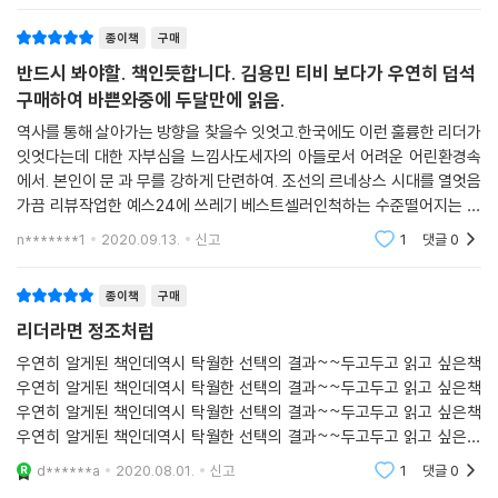
종이책
구매
반드시 봐야할. 책인듯합니다. 김용민 티비 보다가 우연히 덥석
구매하여 바쁜와중에 두달만에 읽음.
역사를 통해 살아가는 방향을 찾을수 잇엇고.한국에도 이런 훌륭한 리더가
잇엇다는데 대한 자부심을 느낌사도세자의 아들로서 어려운 어린환경속
에서. 본인이 문 과 무를 강하게 단련하여. 조선의 르네상스 시대를 열엇음
가끔 리뷰작업한 예스24에 쓰레기 베스트셀러인척하는 수준떨어지는 책
과 비교할수 없이 훌륭함얼마전 리뷰가 좋길내 덥석 삿다가. 매우 실망하
n*******1
2020.09.13.
신고
1
댓글
0
여. 리뷰를 별한개 주
종이책
구매
리더라면 정조처럼
우연히 알게된 책인데역시 탁월한 선택의 결과~~두고두고 읽고 싶은책
우연히 알게된 책인데역시 탁월한 선택의 결과~~두고두고 읽고 싶은책
우연히 알게된 책인데역시 탁월한 선택의 결과~~두고두고 읽고 싶은책
우연히 알게된 책인데역시 탁월한 선택의 결과~~두고두고 읽고 싶은책
우연히 알게된 책인데역시 탁월한 선택의 결과~~두고두고 읽고 싶은책
d******a
2020.08.01.
신고
1
댓글
0