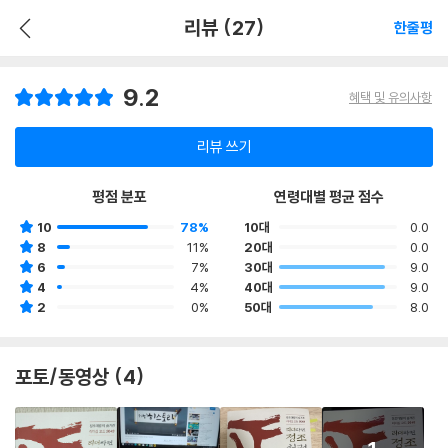
리뷰 (27)
한줄평
9.2
혜택 및 유의사항
리뷰 쓰기
평점 분포
연령대별 평균 점수
10
78%
10대
0.0
8
11%
20대
0.0
6
7%
30대
9.0
4
4%
40대
9.0
2
0%
50대
8.0
포토/동영상 (4)