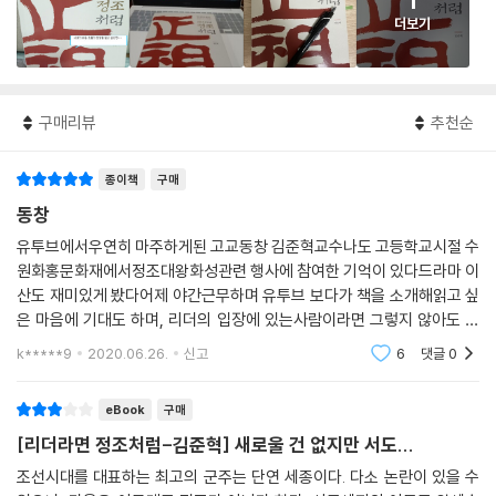
1
더보기
구매리뷰
추천순
종이책
구매
동창
유투브에서우연히 마주하게된 고교동창 김준혁교수나도 고등학교시절 수
원화홍문화재에서정조대왕화성관련 행사에 참여한 기억이 있다드라마 이
산도 재미있게 봤다어제 야간근무하며 유투브 보다가 책을 소개해읽고 싶
은 마음에 기대도 하며, 리더의 입장에 있는사람이라면 그렇지 않아도 살
아가며 삶의 지침서로활용해도 모자람이 없을 듯 하여 망설임없이그래서
k*****9
2020.06.26.
신고
6
댓글
0
친구에게 선물할겸 나도
eBook
구매
[리더라면 정조처럼-김준혁] 새로울 건 없지만 서도...
조선시대를 대표하는 최고의 군주는 단연 세종이다. 다소 논란이 있을 수