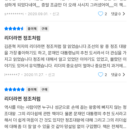
성하게 되었다네여,,, 증말 조금만 더 오래 사시지 그러셨어여,,,,이 책을
사드렸더니 우리 엄마 만족도가 정말 높으세여,,엄마가 우리집 훌륭한 리
s********i
2020.09.01.
신고
2
댓글
0
더가 되실 것 같네
종이책
구매
리더라면 정조처럼
김준혁 저자의 리더라면 정조처럼 잘 읽었습니다.조선의 왕 중 정조 대왕
을 가장 좋아하기도 하고, 문재인 대통령님의 추천 도서라서 더 관심을 가
지고 읽었습니다.정조에 대해서 알고 있었던 이야기도 있었고, 몰랐던 이
야기도 있어서 유익했습니다. 리더의 중요성이 얼마나 중요한지 과거에도
느꼈지만 요즘들어 더 느끼고 있습니다.리더가 어떤 역할을 해야 하는지,
l******7
2020.11.27.
신고
2
댓글
0
리더십이란 무엇인
종이책
구매
리더라면 정조처럼
역사를 아는 사람이면 누구나 성군으로 손에 꼽는 왕중에 빠지지 않는 정
조대왕. 그의 리더쉽에 관한 책이다. 물론 문재인 대통령의 추천 도서라고
해서 더 쉽게 마음이 간 것도 있지만 정조대왕에 대해 그리고 그의 리더쉽
에 대해 좀 더 잘 알 수 있을 것 같아 망설임 없이 구입했다. 책은 전체적으