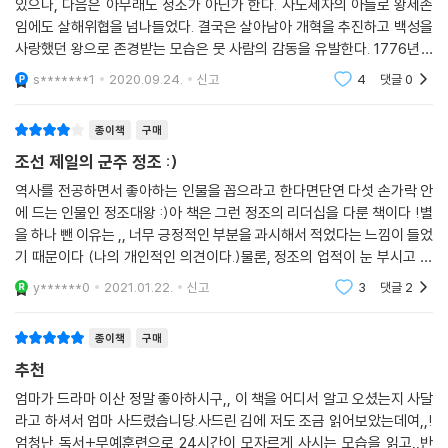
있으나, 다음은 아무래도 정조가 아닌가 한다. 사도세자의 아들로 왕세손
임에도 살해위협을 넘나들었다. 결국은 살아남아 개혁을 추진하고 백성을
사랑했던 왕으로 존경받는 모습은 뭇 사람의 감동을 유발한다. 1776년 3
월 10일, 제22대 국왕으로 즉위하며 “나는 사도세자의 아들이다.”라고 선
s*******1
2020.09.24.
신고
4
댓글
0
언하는 모습은 그
종이책
구매
조선 제일의 군주 정조 :)
역사를 전공하면서 좋아하는 인물을 꼽으라고 한다면단연 다섯 손가락 안
에 드는 인물인 정조대왕 :)아 책은 그런 정조의 리더십을 다룬 책이다 !별
을 하나 뺀 이유는 ,, 너무 긍정적인 부분을 과시해서 적었다는 느낌이 들었
기 때문이다 (나의 개인적인 의견이다.)물론, 정조의 업적이 눈 부시고 뛰
어난 것에는반대할 마음이 전혀 없다. 나도 정조를 존경하기 때문이다.하
y******0
2021.01.22.
신고
3
댓글
2
지만 읽어보면
종이책
구매
추천
엄마가 드라마 이산 정말 좋아하시구,, 이 책을 어디서 알고 오셨는지 사달
라고 하셔서 엄마 사드렸습니당.사드린 김에 저도 조금 읽어보았는데여,,!
엄청난 독서+무예훈련으로 24시간이 모자르게 사시는 모습을 읽고,,반