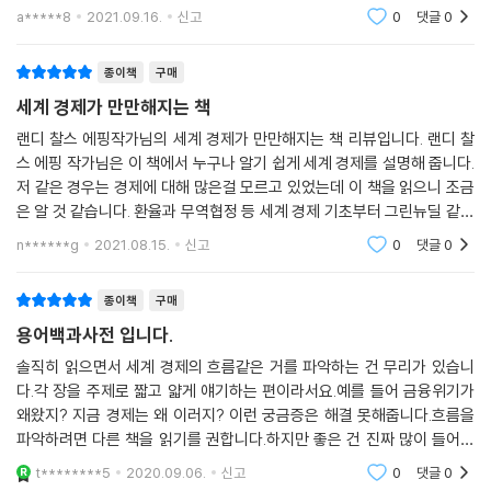
기에 딱 좋은책이다. 어떻게 세계경제가 연결되어있으며 굴러가는지, 그
a*****8
2021.09.16.
신고
0
댓글
0
사이에낀 우리는 어떻게
종이책
구매
세계 경제가 만만해지는 책
랜디 찰스 에핑작가님의 세계 경제가 만만해지는 책 리뷰입니다. 랜디 찰
스 에핑 작가님은 이 책에서 누구나 알기 쉽게 세계 경제를 설명해 줍니다.
저 같은 경우는 경제에 대해 많은걸 모르고 있었는데 이 책을 읽으니 조금
은 알 것 같습니다. 환율과 무역협정 등 세계 경제 기초부터 그린뉴딜 같은
미래 경제 트렌드까지, 꼭 알아야 할 핵심 지식들을 설명해 주기때문에 따
n******g
2021.08.15.
신고
0
댓글
0
라서 읽다
종이책
구매
용어백과사전 입니다.
솔직히 읽으면서 세계 경제의 흐름같은 거를 파악하는 건 무리가 있습니
다.각 장을 주제로 짧고 얇게 얘기하는 편이라서요.예를 들어 금융위기가
왜왔지? 지금 경제는 왜 이러지? 이런 궁금증은 해결 못해줍니다.흐름을
파악하려면 다른 책을 읽기를 권합니다.하지만 좋은 건 진짜 많이 들어봤
는데 모르던 용어들을 여기서 다 설명해줍니다.경제 입문하시는 분이라서
t********5
2020.09.06.
신고
0
댓글
0
용어도 잘 모르시면