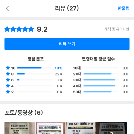
리뷰 (27)
한줄평
9.2
혜택 및 유의사항
리뷰 쓰기
평점 분포
연령대별 평균 점수
10
70%
10대
0.0
8
22%
20대
8.0
6
7%
30대
9.0
4
0%
40대
9.0
2
0%
50대
8.0
포토/동영상 (6)