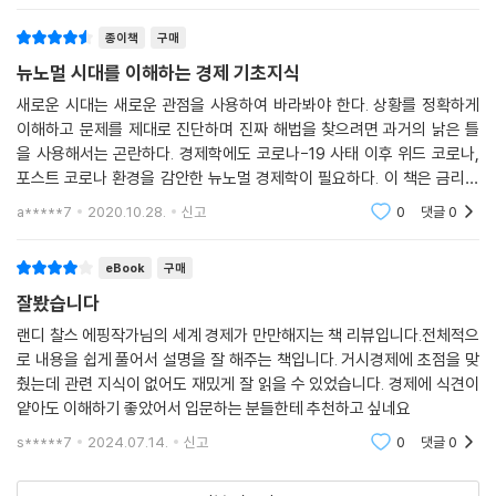
종이책
구매
뉴노멀 시대를 이해하는 경제 기초지식
새로운 시대는 새로운 관점을 사용하여 바라봐야 한다. 상황를 정확하게
이해하고 문제를 제대로 진단하며 진짜 해법을 찾으려면 과거의 낡은 틀
을 사용해서는 곤란하다. 경제학에도 코로나-19 사태 이후 위드 코로나,
포스트 코로나 환경을 감안한 뉴노멀 경제학이 필요하다. 이 책은 금리와
환율 및 무역전쟁 등 작금의 상황을 이해하기 위해 어떻게 접근해야 바람
a*****7
2020.10.28.
신고
0
댓글
0
직한지 그 방법론과
eBook
구매
잘봤습니다
랜디 찰스 에핑작가님의 세계 경제가 만만해지는 책 리뷰입니다.전체적으
로 내용을 쉽게 풀어서 설명을 잘 해주는 책입니다. 거시경제에 초점을 맞
췄는데 관련 지식이 없어도 재밌게 잘 읽을 수 있었습니다. 경제에 식견이
얕아도 이해하기 좋았어서 입문하는 분들한테 추천하고 싶네요
s*****7
2024.07.14.
신고
0
댓글
0