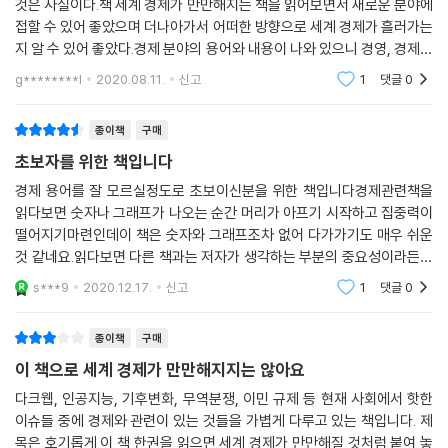
것은 사실이다.책 세계 경제가 만만해지는 책을 읽어보면서 새로운 분야에
접할 수 있어 좋았으며 더나아가서 어떠한 방향으로 세계 경제가 흘러가는
지 알 수 있어 좋았다.경제 분야의 용어와 내용이 나와 있으니 경영, 경제분
야에 접하기 힘든 분이라면 책을 추천해본다.어렵지 않게 용어의 설명이
g********l
2020.08.11.
신고
1
댓글
0
되어 있으니
종이책
구매
초보자를 위한 책입니다
경제 용어를 잘 모르실정도로 초보이신분을 위한 책입니다경제관련책을
읽다보면 숫자나 그래프가 나오는 순간 머리가 아프기 시작하고 집중력이
떨어지기마련인데이 책은 숫자와 그래프조차 없어 다가가기도 매우 쉬운
것 같네요.읽다보면 다른 책과는 저자가 생각하는 부분의 중요성이라든지
설명법에 차이가 있을뿐 전체적인 흐름은 비슷한것 같아요같은 내용이라
s***9
2020.12.17.
신고
1
댓글
0
도 저자마다 중요하게
종이책
구매
이 책으로 세계 경제가 만만해지지는 않아요
다크웹, 인공지능, 기후변화, 무역분쟁, 이민 규제 등 현재 사회에서 핫한
이슈들 중에 경제와 관련이 있는 것들을 가볍게 다루고 있는 책입니다. 제
목은 호기롭게 이 책 한권을 읽으면 세계 경제가 만만해질 것처럼 붙여 놓