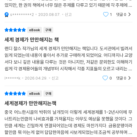
았지만, 한 권의 책에서 너무 많은 주제를 다루고 있기 때문에 각 주제에 대
한 깊이가 매우 얕아서, 이 책 한 권으로 세계 경제가 만만해지기는 어렵습
s*********2
2020.08.07.
신고
1
댓글
0
니다. 다만,
eBook
구매
세계 경제가 만만해지는 책
랜디 찰스 작가님의 세계 경제가 만만해지는 책입니다. 도서관에서 빌려서
읽게 되었는데 내용이 좋아서 추가로 구매하게 되었어요. 어디까지나 교양
서다 보니 깊은 내용을 다루는 것은 아니지만, 저같은 문외한도 이해하기
쉽게 각 경제용어들의 개념부터 시작해서 각종 지표들의 오르고 내리는 이
유에 대해서 어느정도 설명해주고 있어서 입문서로는 최적인 것 같습니다.
l******k
2026.04.29.
신고
0
댓글
0
보다가 좀 더
eBook
구매
세계경제가 만만해지는책
중국 어느한시골의 박쥐의 날개짓이 이렇게 세계경제를 1-2년사이에 무
너트리는만큼의 나비효과를 가져올지는 아무도 예상을 못했을 것이다. 그
만큼 세계는 긴밀하게 연결되어있는데 경제도 마찬가지다. 금융문맹이라
할만큼 뭐 아는게 없어 답답한마음에 사보게되었는데 조금씩 공부하며 읽