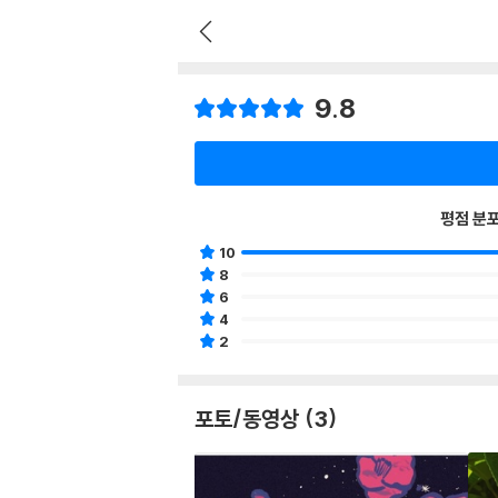
9.8
평점 분
10
8
6
4
2
포토/동영상 (3)