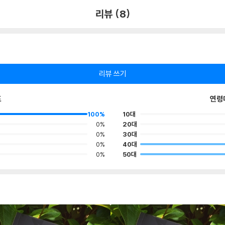
리뷰 (8)
리뷰 쓰기
포
연령
100%
10대
0%
20대
0%
30대
0%
40대
0%
50대