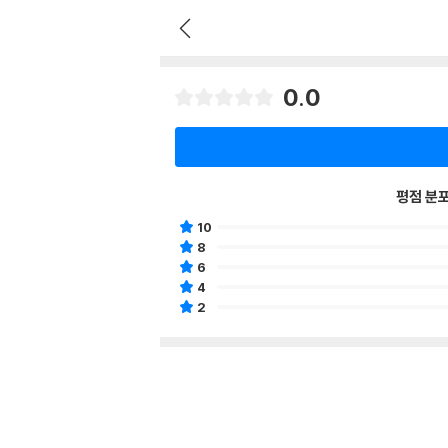
0.0
평점 분
10
8
6
4
2