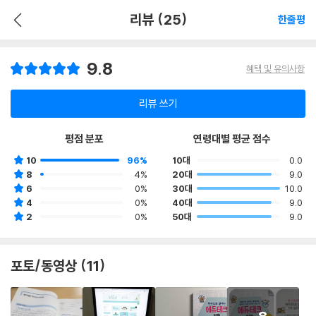
리뷰 (25)
한줄평
9.8
혜택 및 유의사항
리뷰 쓰기
평점 분포
연령대별 평균 점수
10
96%
10대
0.0
8
4%
20대
9.0
6
0%
30대
10.0
4
0%
40대
9.0
2
0%
50대
9.0
포토/동영상 (11)