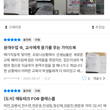
8
더보기
3
9
구매리뷰
추천순
종이책
구매
원격수업 속, 교사에게 용기를 주는 가이드북
예기치않게 맞이한 코로나상황에서 선생님들은 새로운
교육 패러다임에 많은 어려움을 겪었지만, 집단지성의 역
량과 힘으로 지금까지 원격수업을 잘 해나가고 계십니다.
현 상황에서 어떠한 교육이 학생들에게 더 의미있고 배움
있는지에 대한 질문을 끊임없이 교사 스스로에게 던지고
e*******6
2020.08.27.
신고
2
댓글
0
있습니다. 이 책은 이러한 선생님들께 답이 되고, 따뜻한
위로가 되는 책입니다. 온라인 수업의 실질
종이책
구매
[도서] 에듀테크 FOR 클래스룸
박찬,김병석,전수연,전은경,진성임,정선재,강윤진,변문경 저의 [도서] 에