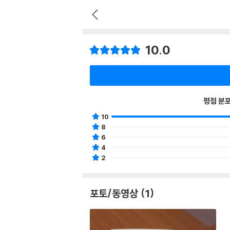
10.0
평점 분
10
8
6
4
2
포토/동영상 (1)