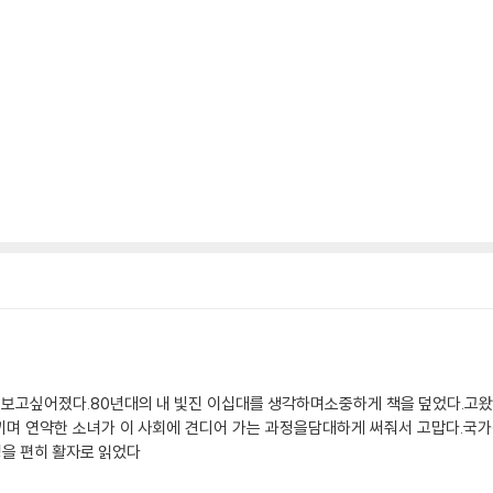
가 보고싶어졌다.80년대의 내 빛진 이십대를 생각하며소중하게 책을 덮었다.고
끼며 연약한 소녀가 이 사회에 견디어 가는 과정을담대하게 써줘서 고맙다.국
을 편히 활자로 읽었다