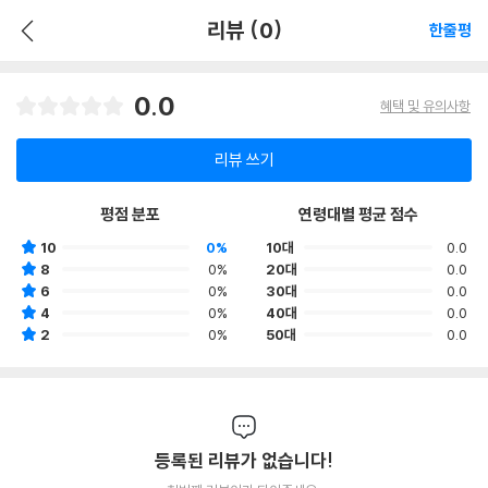
리뷰 (0)
한줄평
0.0
혜택 및 유의사항
리뷰 쓰기
평점 분포
연령대별 평균 점수
10
0%
10대
0.0
8
0%
20대
0.0
6
0%
30대
0.0
4
0%
40대
0.0
2
0%
50대
0.0
등록된 리뷰가 없습니다!