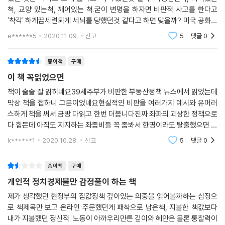
척, 교양 있는척, 깨어있는 척.굳이 변명을 하자면 비판적 사고를 한다고
'착각' 하게끔세련되게 세뇌를 당했던것 같다고 하면 맞을까? 미국 공화당
슈퍼루키 논객인 캔디스 오웬스는 말한다. 보수진영의 가장 큰 실수는교육
e******5
2020.11.09.
신고
5
댓글
0
과 미디어를 민주
종이책
구매
이 책 꼭읽었으면
책이 술술 잘 읽히네요39세주부가 비판한 부동산정책 뉴스에서 읽었는데
막상 책을 접하니 그분이었네요현실적인 비판을 여러가지 예시와 유머러
스하게 책을 써서 금방 다읽고 한번 더봅니다진짜 좌파의 괴상한 정책으로
다 힘든데 아직도 지지하는 좌좀비들 꼭 좀봐서 한명이라도 탈출했으면 하
네요앞으로 나올 정책들이 또 말도 안되고 집가진 자들을 적페로 몰겠지만
k******1
2020.10.28.
신고
5
댓글
0
세상이 미쳐 돌아
종이책
구매
개인적 정치경제불만 감정풀이 하는 책
제가 생각했던 현정부의 집값정책 깊이있는 의중을 읽어볼까하는 심정으
로 책제목만 보고 온라인 주문했던게 패착으로 남은책, 지불한 책값보다
내가 지불했던 정신적 노동이 아까우리만튼 깊이와 혜안은 물론 통찰력이