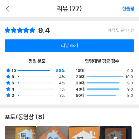
리뷰 (77)
한줄평
9.4
혜택 및 유의사항
리뷰 쓰기
평점 분포
연령대별 평균 점수
10
88%
10대
0.0
8
4%
20대
10.0
6
4%
30대
9.0
4
1%
40대
9.0
2
3%
50대
8.0
포토/동영상 (8)