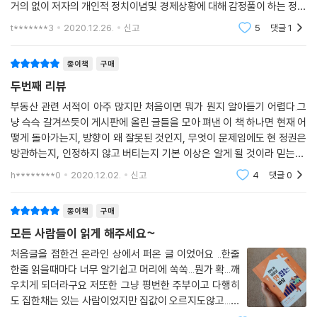
거의 없이 저자의 개인적 정치이념및 경제상황에 대해 감정풀이 하는 정도
의 책. 지금껏 읽었던 천권(권수가 아닌 다양성을 얘기) 가까운 책중에서
t*******3
2020.12.26.
신고
5
댓글
1
졸필 5위안에 들
종이책
구매
두번째 리뷰
부동산 관련 서적이 아주 많지만 처음이면 뭐가 뭔지 알아듣기 어렵다.그
냥 슥슥 갈겨쓰듯이 게시판에 올린 글들을 모아 펴낸 이 책 하나면 현재 어
떻게 돌아가는지, 방향이 왜 잘못된 것인지, 무엇이 문제임에도 현 정권은
방관하는지, 인정하지 않고 버티는지 기본 이상은 알게 될 것이라 믿는다.
부동산에 관심이 없더라도 현 정부의 잘못된 방향성에 대해서는 누구나 알
h********0
2020.12.02.
신고
4
댓글
0
았으면 한다.
종이책
구매
모든 사람들이 읽게 해주세요~
처음글을 접한건 온라인 상에서 퍼온 글 이었어요 ..한줄
한줄 읽을때마다 너무 알기쉽고 머리에 쏙쏙...뭔가 확...깨
우치게 되더라구요 저또한 그냥 평번한 주부이고 다행히
도 집한채는 있는 사람이었지만 집값이 오르지도않고...그
러니 아이교육하기도 애매 역도 애매..점점 구축되어가는