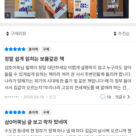
5
더보기
3
5
구매리뷰
추천순
종이책
구매
정말 쉽게 읽히는 보물같은 책
삼호어묵님 필력이 정말 대단하세요.어렵게 설명하지 않고 누구라도 알아
들을 수 있게쉽게 읽히는 책이라 여러 권 사서 주변인들께 돌리려 합니다.
나라가 망해가는 위기의 시대에 한 줄기 빛 같은 책입니다!왜 이 정부 들어
서서 집값이 오르는지?우리나라 고유의 전세제도를 왜 없애려 하는 건지,
이 나라는 왜 우리 서민이 영원히 개천의 가재, 붕어로 살기를 바라는지 단
b*****r
2020.09.19.
신고
19
댓글
0
박에 이해를 시
종이책
구매
삼0어묵님 글 보고 막차 탔네여
수도권 동네에 현 정부가 정책 하나 낼 때 마다 집값이 넘사벽 오르니까 현