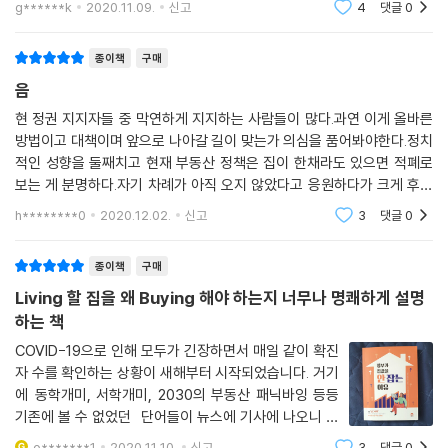
g******k
2020.11.09.
신고
4
댓글
0
그런 아파트...당연히 오를이유가 없는곳..지금 어지간한
건 몇억씩 올랐는데 몇천 오른거면 ?근데
종이책
구매
음
현 정권 지지자들 중 막연하게 지지하는 사람들이 많다.과연 이게 올바른
방법이고 대책이며 앞으로 나아갈 길이 맞는가 의심을 품어봐야한다.정치
적인 성향을 둘째치고 현재 부동산 정책은 집이 한채라도 있으면 적폐로
보는 게 분명하다.자기 차례가 아직 오지 않았다고 응원하다가 크게 후회
할 사람도 분명 있을 것이다.적어도 현재를 올바르게 볼 필요가 있고 그러
h********0
2020.12.02.
신고
3
댓글
0
한 능력이 부족하다
종이책
구매
Living 할 집을 왜 Buying 해야 하는지 너무나 명쾌하게 설명
하는 책
COVID-19으로 인해 모두가 긴장하면서 매일 같이 확진
자 수를 확인하는 상황이 새해부터 시작되었습니다. 거기
에 동학개미, 서학개미, 2030의 부동산 패닉바잉 등등
기존에 볼 수 없었던 단어들이 뉴스에 기사에 나오니 나
도 사야 하나 하는 압박을 받으신 분들이 많았고 실제로
o*******1
2020.11.10.
신고
3
댓글
0