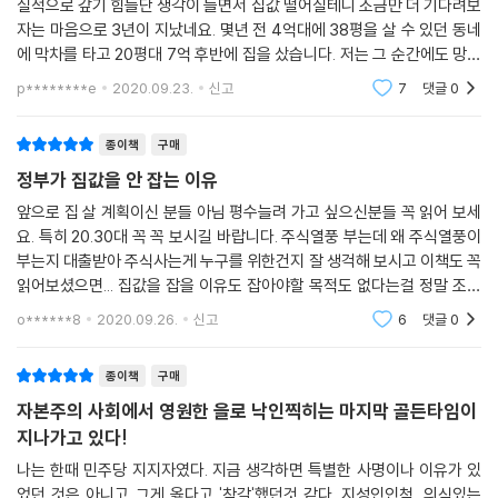
실적으로 갚기 힘들단 생각이 들면서 집값 떨어질테니 조금만 더 기다려보
자는 마음으로 3년이 지났네요. 몇년 전 4억대에 38평을 살 수 있던 동네
에 막차를 타고 20평대 7억 후반에 집을 샀습니다. 저는 그 순간에도 망설
였는데 삼호어묵님 글을 보게 됐고 등기를 쳤네요. 그 직후 신용대출까지
p********e
2020.09.23.
신고
7
댓글
0
꽉꽉 막히고 공
종이책
구매
정부가 집값을 안 잡는 이유
앞으로 집 살 계획이신 분들 아님 평수늘려 가고 싶으신분들 꼭 읽어 보세
요. 특히 20.30대 꼭 꼭 보시길 바랍니다. 주식열풍 부는데 왜 주식열풍이
부는지 대출받아 주식사는게 누구를 위한건지 잘 생걱해 보시고 이책도 꼭
읽어보셨으면... 집값을 잡을 이유도 잡아야할 목적도 없다는걸 정말 조목
조목 팩폭 해주셨죠 진짜 쏙쏙 이해됩니다.!!! 작가님 돈많이 버셔서 또 책
o******8
2020.09.26.
신고
6
댓글
0
내세요!
종이책
구매
자본주의 사회에서 영원한 을로 낙인찍히는 마지막 골든타임이
지나가고 있다!
나는 한때 민주당 지지자였다. 지금 생각하면 특별한 사명이나 이유가 있
었던 것은 아니고 그게 옳다고 '착각'했던것 같다. 지성인인척, 의식있는