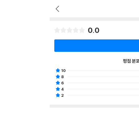
0.0
평점 분
10
8
6
4
2