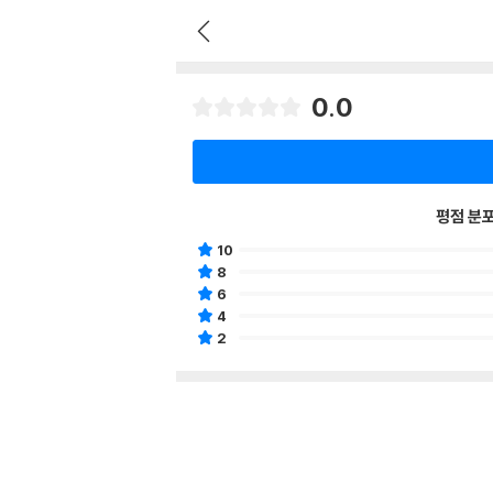
0.0
평점 분
10
8
6
4
2