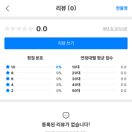
리뷰 (0)
한줄평
0.0
혜택 및 유의사항
리뷰 쓰기
평점 분포
연령대별 평균 점수
10
0%
10대
0.0
8
0%
20대
0.0
6
0%
30대
0.0
4
0%
40대
0.0
2
0%
50대
0.0
등록된 리뷰가 없습니다!