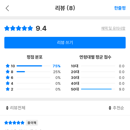
리뷰 (8)
한줄평
9.4
혜택 및 유의사항
리뷰 쓰기
평점 분포
연령대별 평균 점수
10
75%
10대
0.0
8
25%
20대
0.0
6
0%
30대
0.0
4
0%
40대
0.0
2
0%
50대
9.0
리뷰전체
추천순
종이책