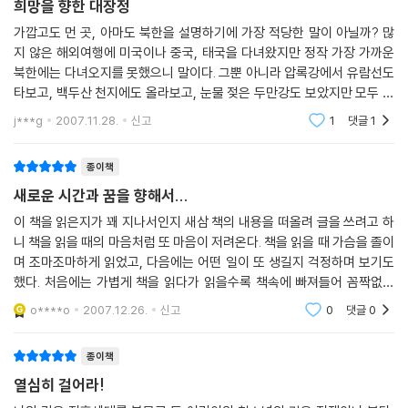
희망을 향한 대장정
가깝고도 먼 곳, 아마도 북한을 설명하기에 가장 적당한 말이 아닐까? 많
지 않은 해외여행에 미국이나 중국, 태국을 다녀왔지만 정작 가장 가까운
북한에는 다녀오지를 못했으니 말이다. 그뿐 아니라 압록강에서 유람선도
타보고, 백두산 천지에도 올라보고, 눈물 젖은 두만강도 보았지만 모두 중
국쪽에서였을 뿐 북한쪽이 아니었다. 중국에서 우리 민족, 우리 땅을 바라
j***g
2007.11.28.
신고
1
댓글
1
봐야 하는 내
종이책
새로운 시간과 꿈을 향해서...
이 책을 읽은지가 꽤 지나서인지 새삼 책의 내용을 떠올려 글을 쓰려고 하
니 책을 읽을 때의 마음처럼 또 마음이 저려온다. 책을 읽을 때 가슴을 졸이
며 조마조마하게 읽었고, 다음에는 어떤 일이 또 생길지 걱정하며 보기도
했다. 처음에는 가볍게 책을 읽다가 읽을수록 책속에 빠져들어 꼼짝없이
끝까지 읽을 수 밖에 없는 흡인력을 지닌 소설이었다. 아주 오랜 전 텔레
o****o
2007.12.26.
신고
0
댓글
0
비전 속
종이책
열심히 걸어라!