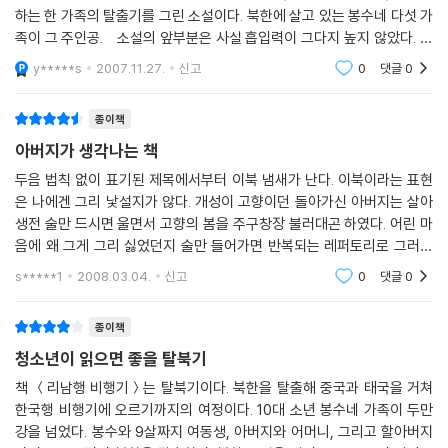
하는 한 가족의 탈출기를 그린 소설이다. 북한에 살고 있는 봉수네 다섯 가
족이 그 주인공. 소설의 앞부분은 사실 흡입력이 그다지 높지 않았다. 매
끄럽게 읽히지 않았던 것은 아마도 낯선 말들이 많이 나오고, 다소 복잡한
y*****s
2007.11.27.
신고
0
댓글
0
종이책
아버지가 생각나는 책
두음 법칙 없이 표기된 제목에서부터 이북 냄새가 난다. 이북이라는 표현
은 나에겐 그리 낯설지가 않다. 개성이 고향이던 돌아가신 아버지는 살아
생전 술만 드시면 울면서 고향의 봄을 주구창장 불러대곤 하였다. 어린 마
음에 왜 그게 그리 싫었던지 술만 들어가면 반복되는 레퍼토리로 그러는
아버지가 이해가 가질 않았다. 돌이켜 생각해보면 어려서 형님만 놔두고
s*****1
2008.03.04.
신고
0
댓글
0
가족이 월남을
종이책
청소년이 읽으면 좋을 탈북기
책 ＜리남행 비행기＞는 탈북기이다. 북한을 탈출해 중국과 태국을 거쳐
한국행 비행기에 오르기까지의 여정이다. 10대 소년 봉수네 가족이 두만
강을 넘었다. 봉수와 9살짜지 여동생, 아버지와 어머니, 그리고 할아버지