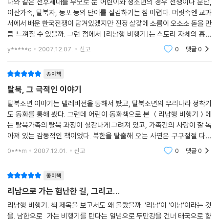
나와 같은 전후세대를 부모로 둔 어린이와 청소년의 경우 전쟁이나 분단,
이산가족, 탈북자, 동포 등의 단어를 실감하기는 참 어렵다. 머릿속엔 교과
서에서 배운 한국전쟁이 담겨있겠지만 진정 살갗에 소름이 오소소 돋을 만
큼 느껴질 수 있을까. 그런 점에서 [리남행 비행기]는 스토리 자체의 흡입
력은 물론 탈북자에 대한 시각과 관심을 재삼 일깨우고 있다는 데 매우 만
y*****c
2007.12.07.
신고
0
댓글
0
족하는 청소년
종이책
탈북, 그 극적인 이야기
탈북소년 이야기는 텔레비전을 통해서 봤고, 탈북소년의 우리나라 정착기
도 동화를 통해 봤다. 그런데 어린이 동화책으로 본 ＜리남행 비행기＞에
는 탈북가족의 탈북 과정이 실감나게 그려져 있고, 가족간의 사랑이 잘 녹
아져 있는 감동적인 책이었다. 북한을 탈출해 오는 사연은 구구절절 다양
하겠지만 어쩔 수 없이 정붙이고 살던 곳을 등지고 떠나는 마음이 오죽할
0***m
2007.12.01.
신고
0
댓글
0
까? 새로운 희망
종이책
리남으로 가는 험난한 길, 그리고...
리남행 비행기. 책 제목을 보고서도 왜 몰랐을까. ‘리남’이 ‘이남’이라는 것
을. 남한으로 가는 비행기를 탄다는 일념으로 두만강을 건너 태국으로 향