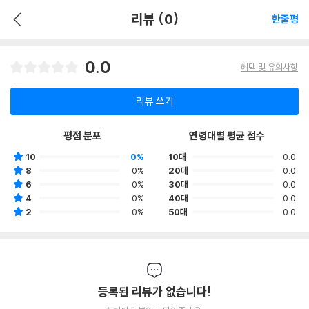
리뷰 (0)
한줄평
0.0
혜택 및 유의사항
리뷰 쓰기
평점 분포
연령대별 평균 점수
10
0%
10대
0.0
8
0%
20대
0.0
6
0%
30대
0.0
4
0%
40대
0.0
2
0%
50대
0.0
등록된 리뷰가 없습니다!